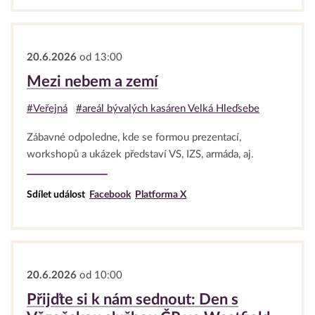
20.6.2026
od 13:00
Mezi nebem a zemí
#Veřejná
#areál bývalých kasáren Velká Hleďsebe
Zábavné odpoledne, kde se formou prezentací,
workshopů a ukázek představí VS, IZS, armáda, aj.
Sdílet událost
Facebook
Platforma X
20.6.2026
od 10:00
Přijďte si k nám sednout: Den s