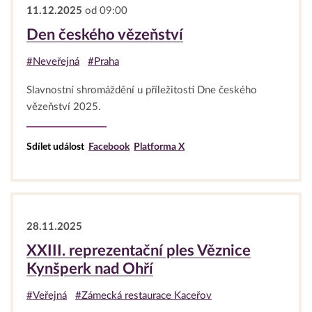
11.12.2025
od 09:00
Den českého vězeňství
#Neveřejná
#Praha
Slavnostní shromáždění u příležitosti Dne českého
vězeňství 2025.
Sdílet událost
Facebook
Platforma X
28.11.2025
XXIII. reprezentační ples Věznice
Kynšperk nad Ohří
#Veřejná
#Zámecká restaurace Kaceřov