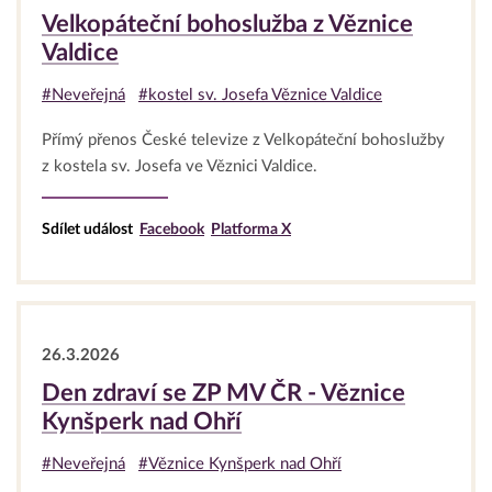
Velkopáteční bohoslužba z Věznice
Valdice
#Neveřejná
#kostel sv. Josefa Věznice Valdice
Přímý přenos České televize z Velkopáteční bohoslužby
z kostela sv. Josefa ve Věznici Valdice.
Sdílet událost
Facebook
Platforma X
26.3.2026
Den zdraví se ZP MV ČR - Věznice
Kynšperk nad Ohří
#Neveřejná
#Věznice Kynšperk nad Ohří