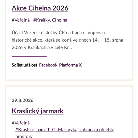
Akce Cihelna 2026
#Veřejná
#Králíky, Cihelna
Účast Vězeňské služby ČR na tradiční vojensko-
historické akce, která se koná ve dnech 14. – 15. srpna
2026 v Králíkách a v celé Kr...
Sdílet událost
Facebook
Platforma X
29.8.2026
Kraslický jarmark
#Veřejná
#Kraslice, nám. T. G. Masaryka, zahrada a přilehlé
prostory