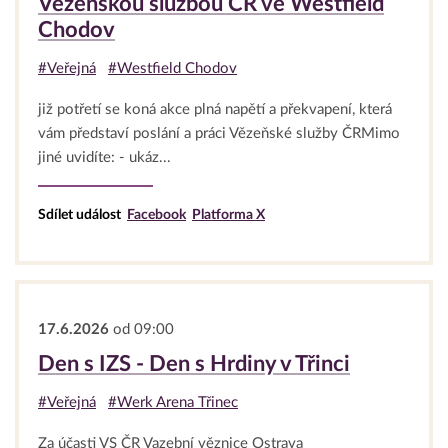
Vězeňskou službou ČR ve Westfield
Chodov
#Veřejná
#Westfield Chodov
již potřetí se koná akce plná napětí a překvapení, která
vám představí poslání a práci Vězeňské služby ČRMimo
jiné uvidíte: - ukáz...
Sdílet událost
Facebook
Platforma X
17.6.2026
od 09:00
Den s IZS - Den s Hrdiny v Třinci
#Veřejná
#Werk Arena Třinec
Za účasti VS ČR Vazební věznice Ostrava