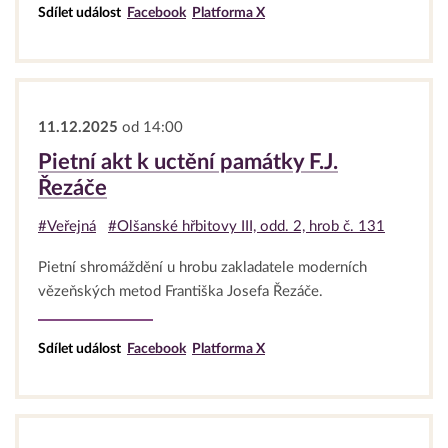
Sdílet událost
Facebook
Platforma X
11.12.2025
od 14:00
Pietní akt k uctění památky F.J.
Řezáče
#Veřejná
#Olšanské hřbitovy III, odd. 2, hrob č. 131
Pietní shromáždění u hrobu zakladatele moderních
vězeňských metod Františka Josefa Řezáče.
Sdílet událost
Facebook
Platforma X