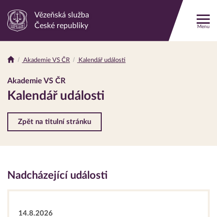
Vězeňská služba
Odkaz
České republiky
Menu
na
hlavní
stránku
Akademie VS ČR
Kalendář události
Drobečková
navigace
Akademie VS ČR
Kalendář události
Zpět na titulní stránku
Nadcházející události
14.8.2026