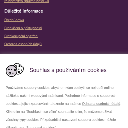
Ministerstvo spravedlnosti ČR
Důležité informace
Úřední deska
Prohlášení o přístupnosti
Protikorupční opatření
Ochrana osobních údajů
Partnerské vězeňské služby
Souhlas s používáním cookies
Používáme soubory cookies, abychom vám poskytli co nejlepší online
zážitek s našimi webovými stránkami. Podrobné informace o souborech
Platforma X
Instagram
cookies a jejich zpracování naleznete na stránce
Ochrana osobních údajů
.
Kliknutím na "Souhlasím se vším" souhlasíte s tím, že můžeme užívat
Facebook
Youtube
všechny typy cookies. Přizpůsobit si nastavení souboru cookies můžete
kliknutím na „Spravovat cookies“.