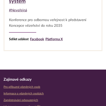
systém
#Neveřejná
Konference pro odbornou veřejnost k představení
Koncepce vězeňství do roku 2035
Sdílet událost
Facebook
Platforma X
Zajímavé odkazy
Pro příbuzné vězněných osob
Informace o vězněných osobách
Zaměstnávání odsouzených