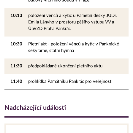
budovy Vrchního soudu v Praze,
10:13
položení věnců a kytic u Pamětní desky JUDr.
Emila Lányho v prostoru pěšího vstupu VV a
ÚpVZD Praha Pankrác
10:30
Pietní akt - položení věnců a kytic v Pankrácké
sekyrárně, státní hymna
11:30
předpokládané ukončení pietního aktu
11:40
prohlídka Památníku Pankrác pro veřejnost
Nadcházející události