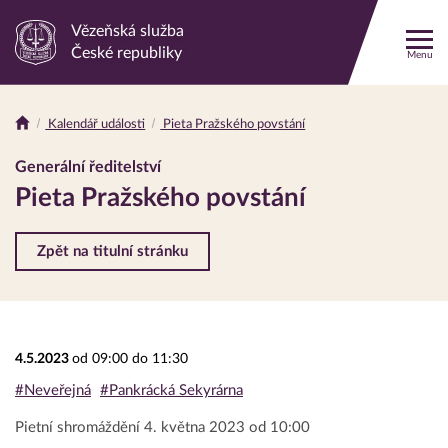
Vězeňská služba
Odkaz
České republiky
Menu
na
hlavní
stránku
Kalendář události
Pieta Pražského povstání
Drobečková
navigace
Generální ředitelství
Pieta Pražského povstání
Zpět na titulní stránku
4.5.2023
od 09:00 do 11:30
#Neveřejná
#Pankrácká Sekyrárna
Pietní shromáždění 4. května 2023 od 10:00