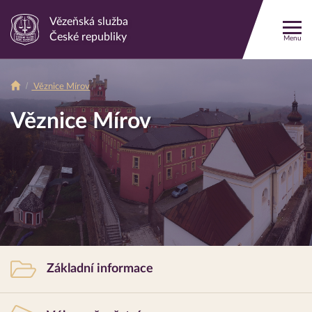
Vězeňská služba
Odkaz
České republiky
Menu
na
Drobečková
hlavní
stránku
Věznice Mírov
Drobečková
navigace
Věznice
Mírov
navigace
Věznice Mírov
Rychlá
Základní informace
navigace