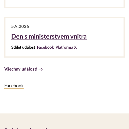
5.9.2026
Den s ministerstvem vnitra
Sdílet událost
Facebook
Platforma X
Všechny události
Slouží
Facebook
pro
odejití
z
tabů