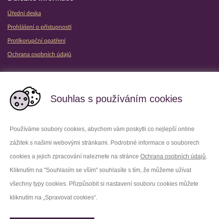
Úřední deska
Prohlášení o přístupnosti
Protikorupční opatření
Ochrana osobních údajů
Partnerské vězeňské služby
Souhlas s používáním cookies
Používáme soubory cookies, abychom vám poskytli co nejlepší online
zážitek s našimi webovými stránkami. Podrobné informace o souborech
Platforma X
Instagram
cookies a jejich zpracování naleznete na stránce
Ochrana osobních údajů
.
Kliknutím na "Souhlasím se vším" souhlasíte s tím, že můžeme užívat
Facebook
Youtube
všechny typy cookies. Přizpůsobit si nastavení souboru cookies můžete
kliknutím na „Spravovat cookies“.
LinkedIn
Threads