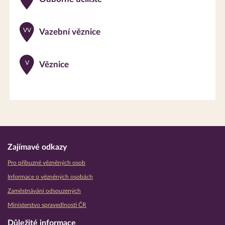
VV
Vazební věznice
V
Věznice
Zajímavé odkazy
Pro příbuzné vězněných osob
Informace o vězněných osobách
Zaměstnávání odsouzených
Ministerstvo spravedlnosti ČR
Důležité informace