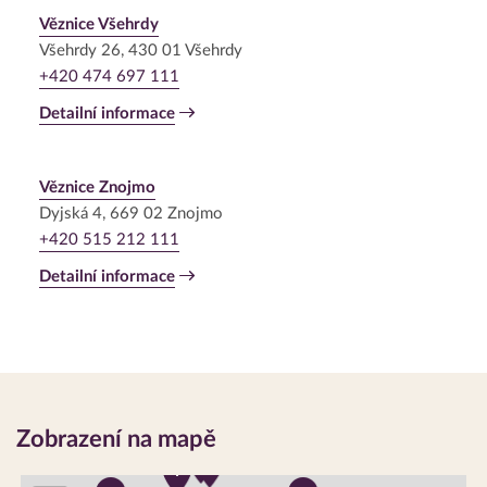
Věznice Všehrdy
Všehrdy 26, 430 01 Všehrdy
+420 474 697 111
Detailní informace
Věznice Znojmo
Dyjská 4, 669 02 Znojmo
+420 515 212 111
Detailní informace
Zobrazení na mapě
VV
V
AK
V