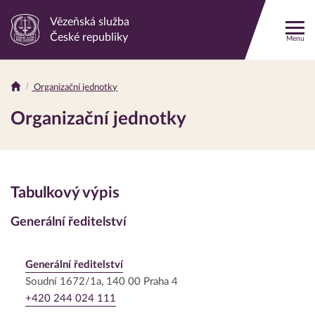
Vězeňská služba
Odkaz
České republiky
Menu
na
hlavní
stránku
Organizační jednotky
Drobečková
navigace
Organizační jednotky
Tabulkový výpis
Generální ředitelství
Generální ředitelství
Soudní 1672/1a, 140 00 Praha 4
+420 244 024 111