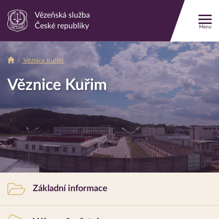
Vězeňská služba
Odkaz
České republiky
Menu
na
Drobečková
hlavní
stránku
Věznice Kuřim
Drobečková
navigace
Věznice
Kuřim
navigace
Věznice Kuřim
Rychlá
Základní informace
navigace