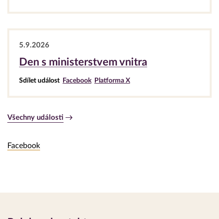
5.9.2026
Den s ministerstvem vnitra
Sdílet událost
Facebook
Platforma X
Všechny události
Slouží
Facebook
pro
odejití
z
tabů