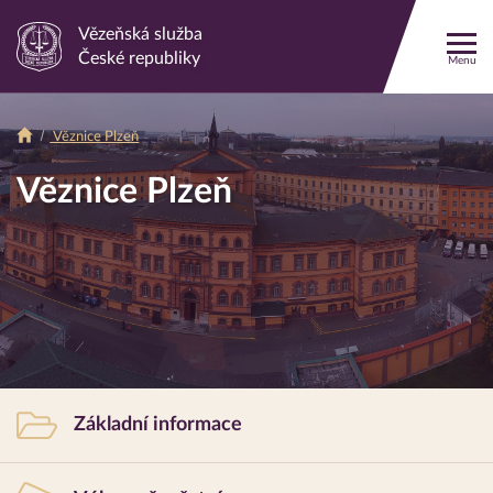
Vězeňská služba
Odkaz
České republiky
Menu
na
Drobečková
hlavní
stránku
Věznice Plzeň
Drobečková
navigace
Věznice
Plzeň
navigace
Věznice Plzeň
Rychlá
Základní informace
navigace