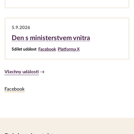
5.9.2026
Den s ministerstvem vnitra
Sdílet událost
Facebook
Platforma X
Všechny události
Slouží
Facebook
pro
odejití
z
tabů