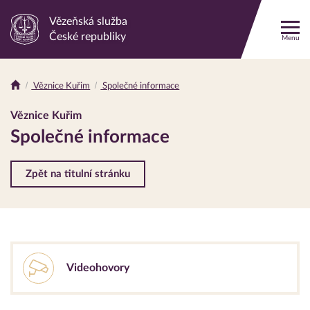
Vězeňská služba
Odkaz
České republiky
Menu
na
hlavní
stránku
Věznice Kuřim
Společné informace
Drobečková
navigace
Věznice Kuřim
Společné informace
Zpět na titulní stránku
Videohovory