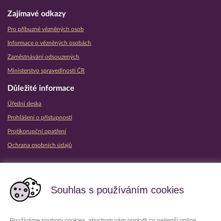
Zajímavé odkazy
Pro příbuzné vězněných osob
Informace o vězněných osobách
Zaměstnávání odsouzených
Ministerstvo spravedlnosti ČR
Důležité informace
Úřední deska
Prohlášení o přístupnosti
Protikorupční opatření
Ochrana osobních údajů
Partnerské vězeňské služby
Souhlas s používáním cookies
Používáme soubory cookies, abychom vám poskytli co nejlepší online