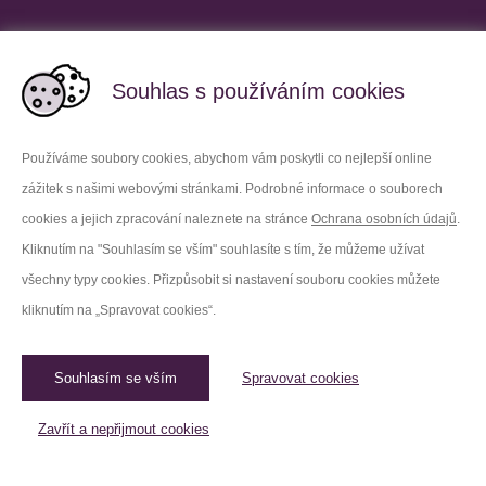
Partnerské vězeňské služby
Souhlas s používáním cookies
Používáme soubory cookies, abychom vám poskytli co nejlepší online
zážitek s našimi webovými stránkami. Podrobné informace o souborech
Platforma X
Instagram
cookies a jejich zpracování naleznete na stránce
Ochrana osobních údajů
.
Kliknutím na "Souhlasím se vším" souhlasíte s tím, že můžeme užívat
Facebook
Youtube
všechny typy cookies. Přizpůsobit si nastavení souboru cookies můžete
kliknutím na „Spravovat cookies“.
LinkedIn
Threads
Souhlasím se vším
Spravovat cookies
© 2026 Vězeňská služba České republiky /
Původní web
Spravovat cookies
Zavřít a nepřijmout cookies
Created by