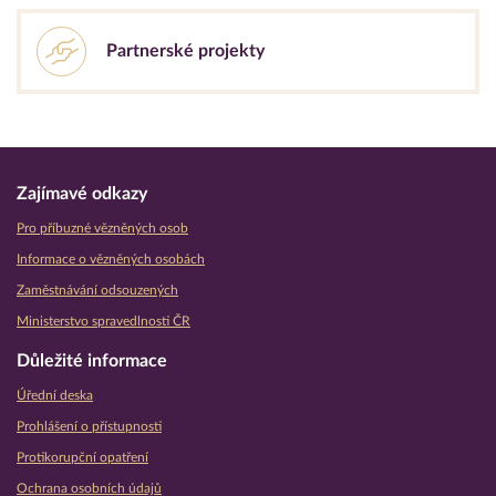
Partnerské projekty
Zajímavé odkazy
Pro příbuzné vězněných osob
Informace o vězněných osobách
Zaměstnávání odsouzených
Ministerstvo spravedlnosti ČR
Důležité informace
Úřední deska
Prohlášení o přístupnosti
Protikorupční opatření
Ochrana osobních údajů