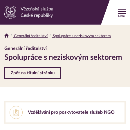
Vězeňská služba
Odkaz
České republiky
Menu
na
hlavní
stránku
Generální ředitelství
Spolupráce s neziskovým sektorem
Drobečková
navigace
Generální ředitelství
Spolupráce s neziskovým sektorem
Zpět na titulní stránku
Vzdělávání pro poskytovatele služeb NGO