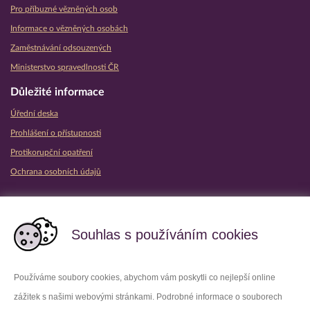
Pro příbuzné vězněných osob
Informace o vězněných osobách
Zaměstnávání odsouzených
Ministerstvo spravedlnosti ČR
Důležité informace
Úřední deska
Prohlášení o přístupnosti
Protikorupční opatření
Ochrana osobních údajů
Partnerské vězeňské služby
Souhlas s používáním cookies
Používáme soubory cookies, abychom vám poskytli co nejlepší online
zážitek s našimi webovými stránkami. Podrobné informace o souborech
Platforma X
Instagram