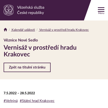
Vězeňská služba
Odkaz
České republiky
Menu
na
hlavní
stránku
Kalendář události
Vernisáž v prostředí hradu Krakovec
Drobečková
navigace
Věznice Nové Sedlo
Vernisáž v prostředí hradu
Krakovec
Zpět na titulní stránku
7.5.2022 – 28.5.2022
#Veřejná
#Státní hrad Krakovec