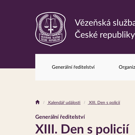
Vězeňská služb
Odkaz
České republik
na
hlavní
stránku
Generální ředitelství
Organiz
Drobečková
Kalendář události
XIII. Den s policií
navigace
Generální ředitelství
XIII. Den s policií