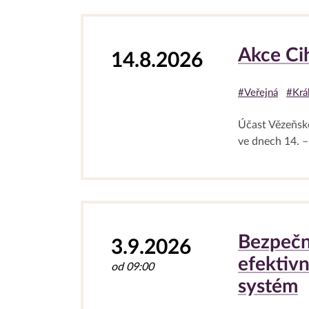
Akce Ci
14.8.2026
#Veřejná
#Král
Účast Vězeňské
ve dnech 14. – 
Bezpečn
3.9.2026
efektivn
od 09:00
systém