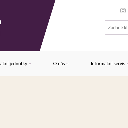
a
Hledat
y
ační jednotky
O nás
Informační servis