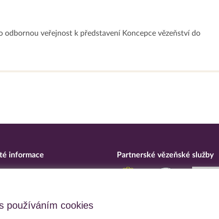
o odbornou veřejnost k představení Koncepce vězeňství do
té informace
Partnerské vězeňské služby
eska
ní o přístupnosti
upční opatření
s používáním cookies
 osobních údajů