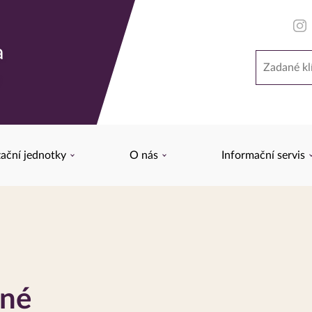
a
Hledat
y
ační jednotky
O nás
Informační servis
iné