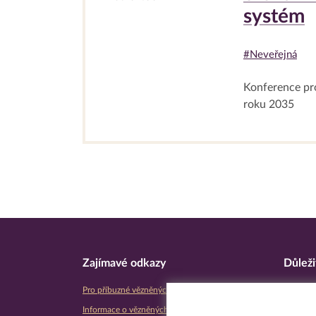
systém
#Neveřejná
Konference pr
roku 2035
Zajímavé odkazy
Důleži
Pro příbuzné vězněných osob
Úřední d
Informace o vězněných osobách
Prohláše