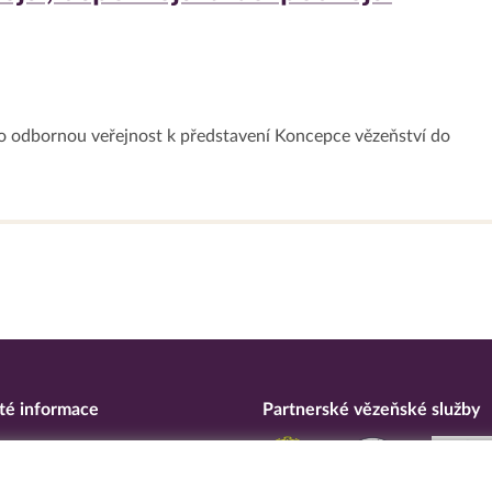
o odbornou veřejnost k představení Koncepce vězeňství do
té informace
Partnerské vězeňské služby
eska
ní o přístupnosti