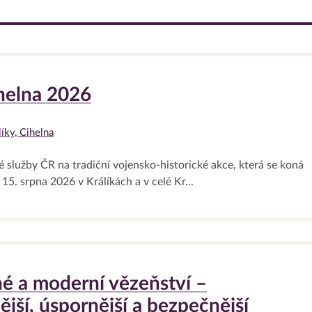
helna 2026
íky, Cihelna
 služby ČR na tradiční vojensko-historické akce, která se koná
15. srpna 2026 v Králíkách a v celé Kr...
é a moderní vězeňství –
ější, úspornější a bezpečnější