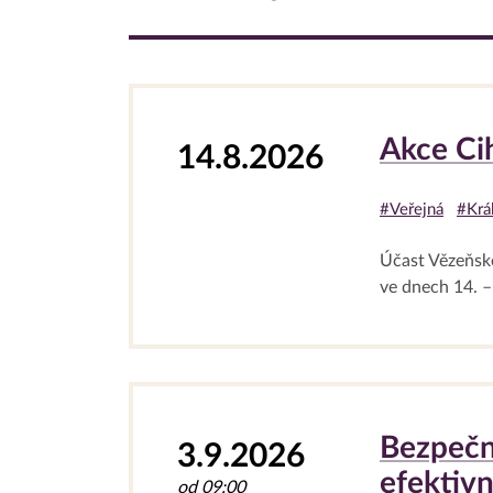
Akce Ci
14.8.2026
#Veřejná
#Král
Účast Vězeňské
ve dnech 14. – 
Bezpečn
3.9.2026
efektivn
od 09:00