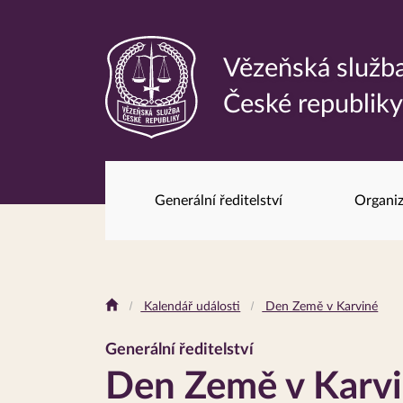
Vězeňská služb
Odkaz
České republik
na
hlavní
stránku
Generální ředitelství
Organiz
Drobečková
Kalendář události
Den Země v Karviné
navigace
Generální ředitelství
Den Země v Karv