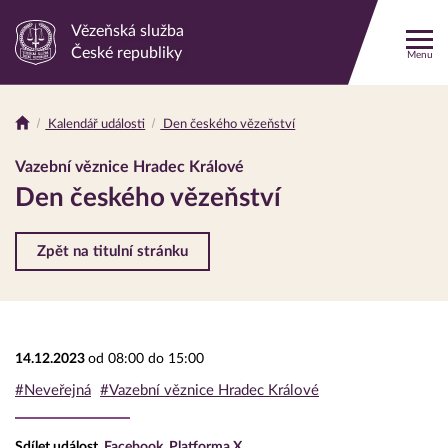
Vězeňská služba
Odkaz
České republiky
Menu
na
hlavní
stránku
Kalendář události
Den českého vězeňství
Drobečková
navigace
Vazební věznice Hradec Králové
Den českého vězeňství
Zpět na titulní stránku
14.12.2023
od 08:00 do 15:00
#Neveřejná
#Vazební věznice Hradec Králové
Sdílet událost
Facebook
Platforma X