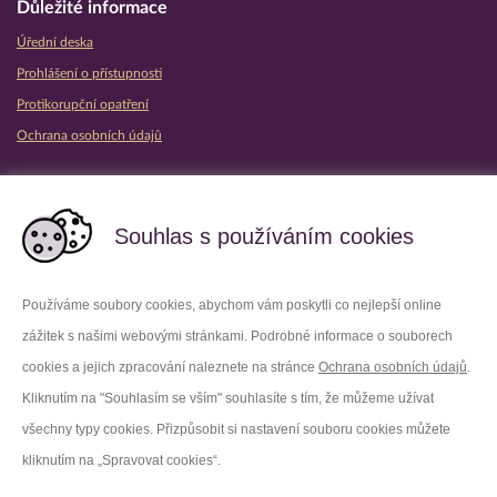
Důležité informace
Úřední deska
Prohlášení o přístupnosti
Protikorupční opatření
Ochrana osobních údajů
Partnerské vězeňské služby
Souhlas s používáním cookies
Používáme soubory cookies, abychom vám poskytli co nejlepší online
zážitek s našimi webovými stránkami. Podrobné informace o souborech
Platforma X
Instagram
cookies a jejich zpracování naleznete na stránce
Ochrana osobních údajů
.
Kliknutím na "Souhlasím se vším" souhlasíte s tím, že můžeme užívat
Facebook
Youtube
všechny typy cookies. Přizpůsobit si nastavení souboru cookies můžete
kliknutím na „Spravovat cookies“.
LinkedIn
Threads