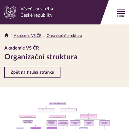
Vězeňská služba
Odkaz
České republiky
Menu
na
hlavní
stránku
Akademie VS ČR
Organizační struktura
Drobečková
navigace
Akademie VS ČR
Organizační struktura
Zpět na titulní stránku