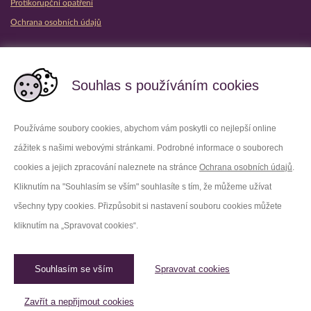
Protikorupční opatření
Ochrana osobních údajů
Partnerské vězeňské služby
Souhlas s používáním cookies
Používáme soubory cookies, abychom vám poskytli co nejlepší online
zážitek s našimi webovými stránkami. Podrobné informace o souborech
Platforma X
Instagram
cookies a jejich zpracování naleznete na stránce
Ochrana osobních údajů
.
Kliknutím na "Souhlasím se vším" souhlasíte s tím, že můžeme užívat
Facebook
Youtube
všechny typy cookies. Přizpůsobit si nastavení souboru cookies můžete
kliknutím na „Spravovat cookies“.
LinkedIn
Threads
Souhlasím se vším
Spravovat cookies
© 2026 Vězeňská služba České republiky /
Původní web
Spravovat cookies
Zavřít a nepřijmout cookies