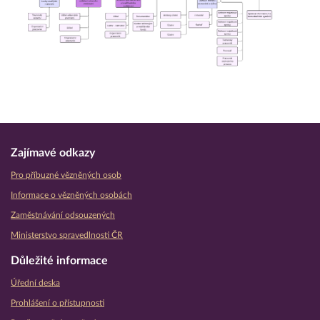
Zajímavé odkazy
Pro příbuzné vězněných osob
Informace o vězněných osobách
Zaměstnávání odsouzených
Ministerstvo spravedlnosti ČR
Důležité informace
Úřední deska
Prohlášení o přístupnosti