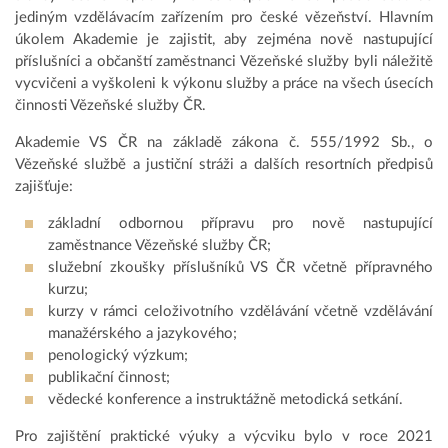
jediným vzdělávacím zařízením pro české vězeňství. Hlavním
úkolem Akademie je zajistit, aby zejména nově nastupující
příslušníci a občanští zaměstnanci Vězeňské služby byli náležitě
vycvičeni a vyškoleni k výkonu služby a práce na všech úsecích
činnosti Vězeňské služby ČR.
Akademie VS ČR na základě zákona č. 555/1992 Sb., o
Vězeňské službě a justiční stráži a dalších resortních předpisů
zajišťuje:
základní odbornou přípravu pro nově nastupující
zaměstnance Vězeňské služby ČR;
služební zkoušky příslušníků VS ČR včetně přípravného
kurzu;
kurzy v rámci celoživotního vzdělávání včetně vzdělávání
manažérského a jazykového;
penologický výzkum;
publikační činnost;
vědecké konference a instruktážně metodická setkání.
Pro zajištění praktické výuky a výcviku bylo v roce 2021