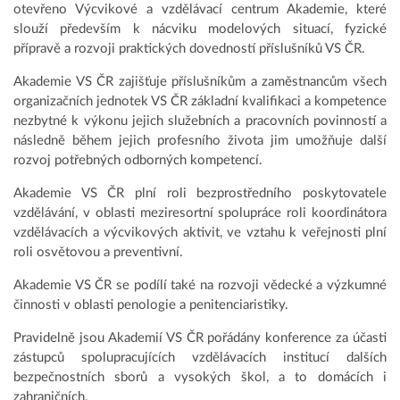
otevřeno Výcvikové a vzdělávací centrum Akademie, které
slouží především k nácviku modelových situací, fyzické
přípravě a rozvoji praktických dovedností příslušníků VS ČR.
Akademie VS ČR zajišťuje příslušníkům a zaměstnancům všech
organizačních jednotek VS ČR základní kvalifikaci a kompetence
nezbytné k výkonu jejich služebních a pracovních povinností a
následně během jejich profesního života jim umožňuje další
rozvoj potřebných odborných kompetencí.
Akademie VS ČR plní roli bezprostředního poskytovatele
vzdělávání, v oblasti meziresortní spolupráce roli koordinátora
vzdělávacích a výcvikových aktivit, ve vztahu k veřejnosti plní
roli osvětovou a preventivní.
Akademie VS ČR se podílí také na rozvoji vědecké a výzkumné
činnosti v oblasti penologie a penitenciaristiky.
Pravidelně jsou Akademií VS ČR pořádány konference za účasti
zástupců spolupracujících vzdělávacích institucí dalších
bezpečnostních sborů a vysokých škol, a to domácích i
zahraničních.