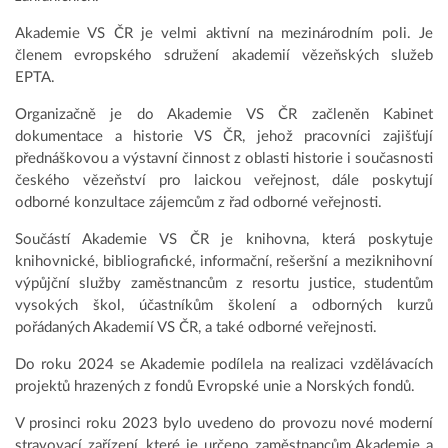
Akademie VS ČR je velmi aktivní na mezinárodním poli. Je
členem evropského sdružení akademií vězeňských služeb
EPTA.
Organizačně je do Akademie VS ČR začleněn Kabinet
dokumentace a historie VS ČR, jehož pracovníci zajišťují
přednáškovou a výstavní činnost z oblasti historie i současnosti
českého vězeňství pro laickou veřejnost, dále poskytují
odborné konzultace zájemcům z řad odborné veřejnosti.
Součástí Akademie VS ČR je knihovna, která poskytuje
knihovnické, bibliografické, informační, rešeršní a meziknihovní
výpůjční služby zaměstnancům z resortu justice, studentům
vysokých škol, účastníkům školení a odborných kurzů
pořádaných Akademií VS ČR, a také odborné veřejnosti.
Do roku 2024 se Akademie podílela na realizaci vzdělávacích
projektů hrazených z fondů Evropské unie a Norských fondů.
V prosinci roku 2023 bylo uvedeno do provozu nové moderní
stravovací zařízení, které je určeno zaměstnancům Akademie a