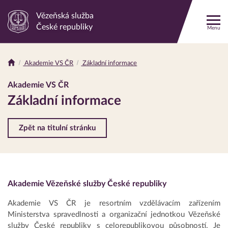
Vězeňská služba
Odkaz
České republiky
Menu
na
hlavní
stránku
Akademie VS ČR
Základní informace
Drobečková
navigace
Akademie VS ČR
Základní informace
Zpět na titulní stránku
Akademie Vězeňské služby České republiky
Akademie VS ČR je resortním vzdělávacím zařízením
Ministerstva spravedlnosti a organizační jednotkou Vězeňské
služby České republiky s celorepublikovou působností. Je