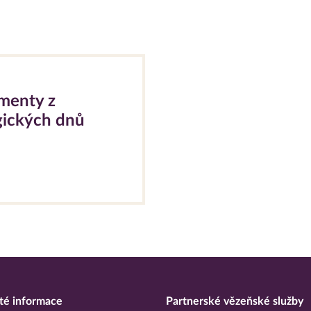
menty z
gických dnů
té informace
Partnerské vězeňské služby