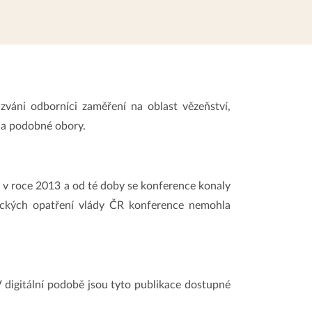
áni odborníci zaměření na oblast vězeňství,
y a podobné obory.
 v roce 2013 a od té doby se konference konaly
mických opatření vlády ČR konference nemohla
 digitální podobě jsou tyto publikace dostupné