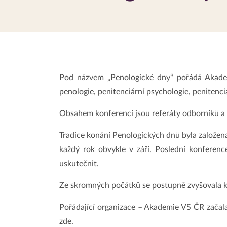
Pod názvem „Penologické dny“ pořádá Akadem
penologie, penitenciární psychologie, penitenci
Obsahem konferencí jsou referáty odborníků a 
Tradice konání Penologických dnů byla založen
každý rok obvykle v září. Poslední konferen
uskutečnit.
Ze skromných počátků se postupně zvyšovala kv
Pořádající organizace – Akademie VS ČR začala
zde.