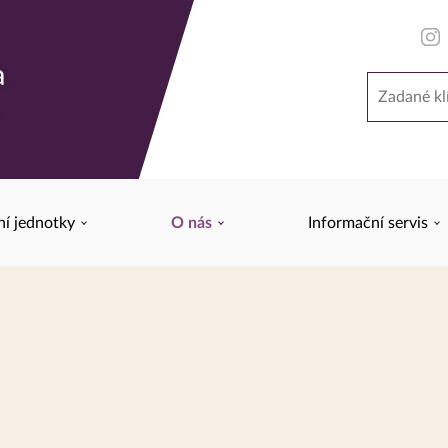
a
Hledat
y
ní jednotky
O nás
Informační servis