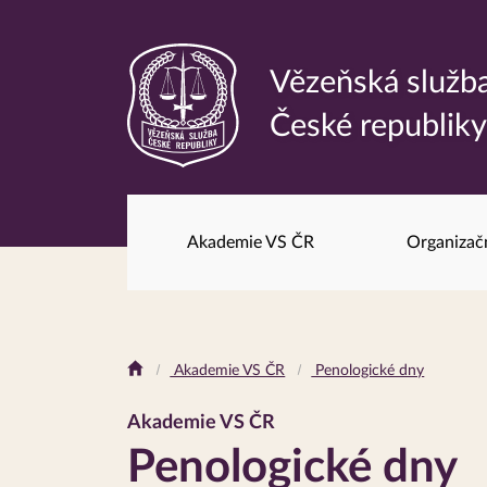
Vězeňská služb
Odkaz
České republik
na
hlavní
stránku
Akademie VS ČR
Organizač
Drobečková
Akademie VS ČR
Penologické dny
navigace
Akademie VS ČR
Penologické dny