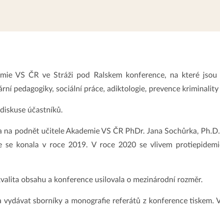
ie VS ČR ve Stráži pod Ralskem konference, na které jsou zv
ární pedagogiky, sociální práce, adiktologie, prevence kriminalit
diskuse účastníků.
a na podnět učitele Akademie VS ČR PhDr. Jana Sochůrka, Ph.D.
ce se konala v roce 2019. V roce 2020 se vlivem protiepide
alita obsahu a konference usilovala o mezinárodní rozměr.
 vydávat sborníky a monografie referátů z konference tiskem. V