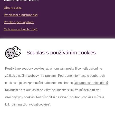
Úřední deska
Prohlášení o přístupnosti
Protikorupční opatření
Ochrana osobních údajů
Partnerské vězeňské služby
Souhlas s používáním cookies
Používáme soubory cookies, abychom vám poskytli co nejlepší online
zážitek s našimi webovými stránkami. Podrobné informace o souborech
Platforma X
Instagram
cookies a jejich zpracování naleznete na stránce
Ochrana osobních údajů
.
Kliknutím na "Souhlasím se vším" souhlasíte s tím, že můžeme užívat
Facebook
Youtube
všechny typy cookies. Přizpůsobit si nastavení souboru cookies můžete
kliknutím na „Spravovat cookies“.
LinkedIn
Threads