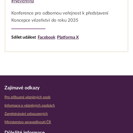
#Neveřejná
Konference pro odbornou veřejnost k představení
Koncepce vězeňství do roku 2035
Sdílet událost
Facebook
Platforma X
Zajímavé odkazy
Pro příbuzné vězněných osob
Informace o vězněných osobách
Zaměstnávání odsouzených
Ministerstvo spravedlnosti ČR
Důležité informace