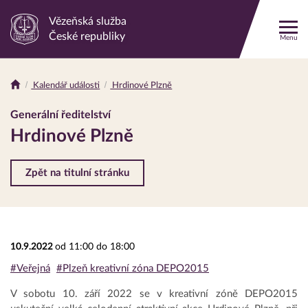
Vězeňská služba
Odkaz
České republiky
Menu
na
hlavní
stránku
Kalendář události
Hrdinové Plzně
Drobečková
navigace
Generální ředitelství
Hrdinové Plzně
Zpět na titulní stránku
10.9.2022
od 11:00 do 18:00
#Veřejná
#Plzeň kreativní zóna DEPO2015
V sobotu 10. září 2022 se v kreativní zóně DEPO2015