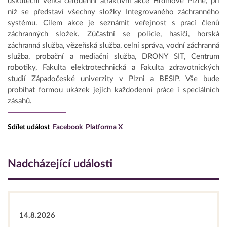
uskuteční velká celodenní atraktivní akce Hrdinové Plzně, při
níž se představí všechny složky Integrovaného záchranného
systému. Cílem akce je seznámit veřejnost s prací členů
záchranných složek. Zúčastní se policie, hasiči, horská
záchranná služba, vězeňská služba, celní správa, vodní záchranná
služba, probační a mediační služba, DRONY SIT, Centrum
robotiky, Fakulta elektrotechnická a Fakulta zdravotnických
studií Západočeské univerzity v Plzni a BESIP. Vše bude
probíhat formou ukázek jejich každodenní práce i speciálních
zásahů.
Sdílet událost
Facebook
Platforma X
Nadcházející události
14.8.2026