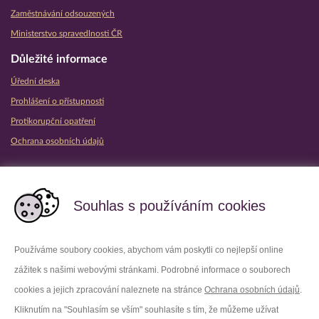
Zaměstnávání odsouzených
Ministerstvo spravedlnosti ČR
Důležité informace
Úřední deska
Prohlášení o přístupnosti
Protikorupční opatření
Ochrana osobních údajů
Partnerské vězeňské služby
Souhlas s používáním cookies
Používáme soubory cookies, abychom vám poskytli co nejlepší online
zážitek s našimi webovými stránkami. Podrobné informace o souborech
Platforma X
Instagram
cookies a jejich zpracování naleznete na stránce
Ochrana osobních údajů
.
Kliknutím na "Souhlasím se vším" souhlasíte s tím, že můžeme užívat
Facebook
Youtube