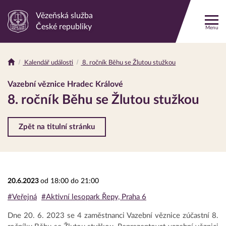
Vězeňská služba
Odkaz
České republiky
Menu
na
hlavní
stránku
Kalendář události
8. ročník Běhu se Žlutou stužkou
Drobečková
navigace
Vazební věznice Hradec Králové
8. ročník Běhu se Žlutou stužkou
Zpět na titulní stránku
20.6.2023
od 18:00 do 21:00
#Veřejná
#Aktivní lesopark Řepy, Praha 6
Dne 20. 6. 2023 se 4 zaměstnanci Vazební věznice zúčastní 8.