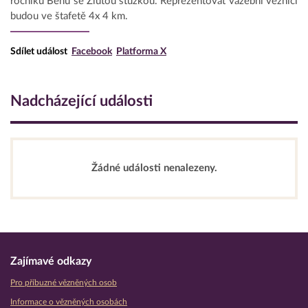
ročníku Běhu se Žlutou stužkou. Reprezentovat vazební věznici
budou ve štafetě 4x 4 km.
Sdílet událost
Facebook
Platforma X
Nadcházející události
Žádné události nenalezeny.
Zajímavé odkazy
Pro příbuzné vězněných osob
Informace o vězněných osobách