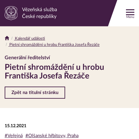
Vězeňská služba
Odkaz
České republiky
Menu
na
hlavní
stránku
Kalendář události
Drobečková
Pietní shromáždění u hrobu Františka Josefa Řezáče
navigace
Generální ředitelství
Pietní shromáždění u hrobu
Františka Josefa Řezáče
Zpět na titulní stránku
15.12.2021
#Veřejná
#Olšanské hřbitovy, Praha