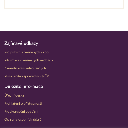
Zajímavé odkazy
Pro příbuzné vězněných osob
Informace o vězněných osobách
Zaměstnávání odsouzených
Ministerstvo spravedlnosti ČR
Důležité informace
Úřední deska
Prohlášení o přístupnosti
Protikorupční opatření
Ochrana osobních údajů