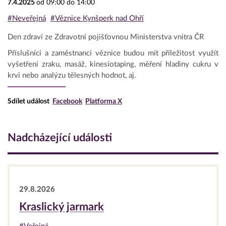
7.4.2025
od 09:00 do 14:00
#Neveřejná
#Věznice Kynšperk nad Ohří
Den zdraví ze Zdravotní pojišťovnou Ministerstva vnitra ČR
Příslušníci a zaměstnanci věznice budou mít příležitost využít
vyšetření zraku, masáž, kinesiotaping, měření hladiny cukru v
krvi nebo analýzu tělesných hodnot, aj.
Sdílet událost
Facebook
Platforma X
Nadcházející události
29.8.2026
Kraslický jarmark