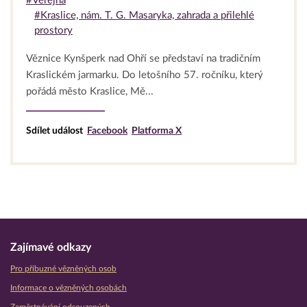
#Veřejná
#Kraslice, nám. T. G. Masaryka, zahrada a přilehlé
prostory
Věznice Kynšperk nad Ohří se představí na tradičním
Kraslickém jarmarku. Do letošního 57. ročníku, který
pořádá město Kraslice, Mě...
Sdílet událost
Facebook
Platforma X
Zajímavé odkazy
Pro příbuzné vězněných osob
Informace o vězněných osobách
Zaměstnávání odsouzených