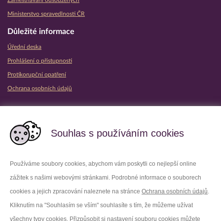
Ministerstvo spravedlnosti ČR
Důležité informace
Úřední deska
Prohlášení o přístupnosti
Protikorupční opatření
Ochrana osobních údajů
Partnerské vězeňské služby
Souhlas s používáním cookies
Používáme soubory cookies, abychom vám poskytli co nejlepší online
zážitek s našimi webovými stránkami. Podrobné informace o souborech
Platforma X
Instagram
cookies a jejich zpracování naleznete na stránce
Ochrana osobních údajů
.
Kliknutím na "Souhlasím se vším" souhlasíte s tím, že můžeme užívat
Facebook
Youtube
všechny typy cookies. Přizpůsobit si nastavení souboru cookies můžete