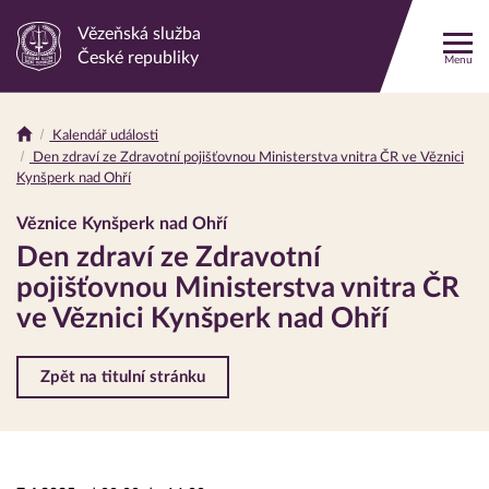
Vězeňská služba
Odkaz
České republiky
Menu
na
hlavní
stránku
Kalendář události
Drobečková
Den zdraví ze Zdravotní pojišťovnou Ministerstva vnitra ČR ve Věznici
navigace
Kynšperk nad Ohří
Věznice Kynšperk nad Ohří
Den zdraví ze Zdravotní
pojišťovnou Ministerstva vnitra ČR
ve Věznici Kynšperk nad Ohří
Zpět na titulní stránku