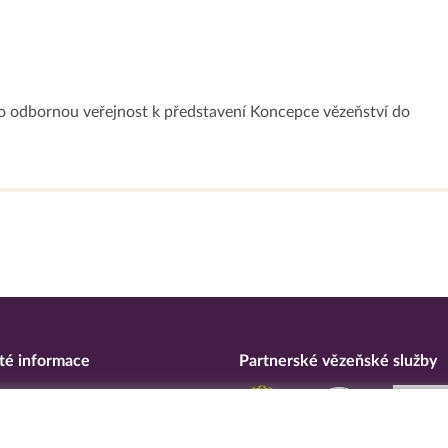
o odbornou veřejnost k představení Koncepce vězeňství do
té informace
Partnerské vězeňské služby
eska
ní o přístupnosti