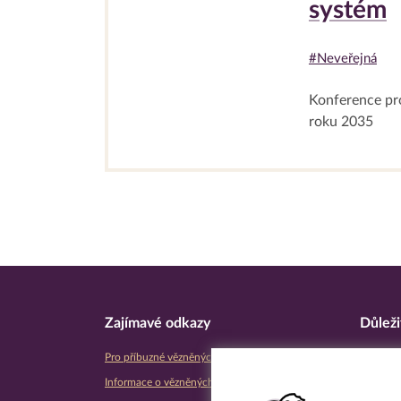
systém
#Neveřejná
Konference pr
roku 2035
Zajímavé odkazy
Důleži
Pro příbuzné vězněných osob
Úřední d
Informace o vězněných osobách
Prohláše