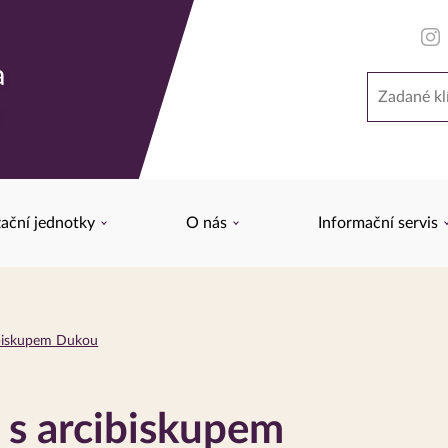
a
Hledat
y
ační jednotky
O nás
Informační servis
ibiskupem Dukou
 s arcibiskupem