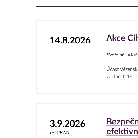
Akce Ci
14.8.2026
#Veřejná
#Král
Účast Vězeňské
ve dnech 14. – 
Bezpečn
3.9.2026
efektivn
od 09:00