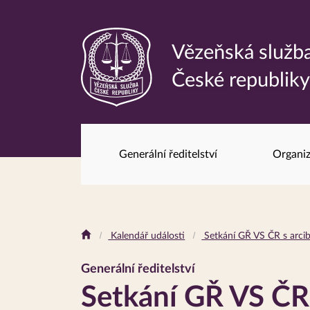
Vězeňská služb
Odkaz
České republik
na
hlavní
stránku
Generální ředitelství
Organiz
Drobečková
Kalendář události
Setkání GŘ VS ČR s arc
navigace
Generální ředitelství
Setkání GŘ VS ČR