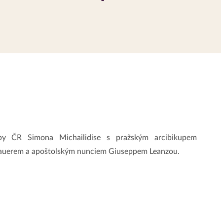
užby ČR Simona Michailidise s pražským arcibikupem
uerem a apoštolským nunciem Giuseppem Leanzou.