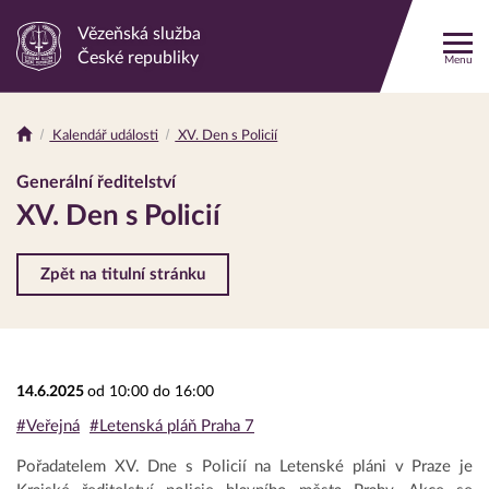
Vězeňská služba
Odkaz
České republiky
Menu
na
hlavní
stránku
Kalendář události
XV. Den s Policií
Drobečková
navigace
Generální ředitelství
XV. Den s Policií
Zpět na titulní stránku
14.6.2025
od 10:00 do 16:00
#Veřejná
#Letenská pláň Praha 7
Pořadatelem XV. Dne s Policií na Letenské pláni v Praze je