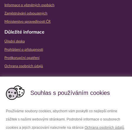
Informace o vězněných osobách
Zaměstnávání odsouzených
Ministerstvo spravedlnosti ČR
Důležité informace
Úřední deska
Prohlášení o přístupnosti
Protikorupční opatření
Ochrana osobních údajů
Partnerské vězeňské služby
Souhlas s používáním cookies
Používáme soubory cookies, abychom vám poskytli co nejlepší online
zážitek s našimi webovými stránkami. Podrobné informace o souborech
Platforma X
Instagram
cookies a jejich zpracování naleznete na stránce
Ochrana osobních údajů
.