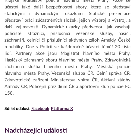
Krajské ředitelství policie hlavního města Prahy. Akce se
účastní také další bezpečnostní sbory, které se představí
statickými i dynamickými ukázkami. Statické prezentace
představí práci zúčastněných složek, jejich výzbroj a výstroj, a
další zajímavosti. Dynamické ukázky předvedou, jak zasahují
policisté, strážníci, příslušníci vězeňské služby, hasiči,
záchranáři, celníci či příslušníci aktivních záloh Armády České
republiky. Dne s Policií se každoročně účastní téměř 20 tisíc
lidí. Partnery akce jsou Magistrát hlavního města Prahy,
Hasičský záchranný sboru hlavního města Prahy, Zdravotnická
záchranná služba hlavního města Prahy, Městská policie
hlavního města Prahy, Vězeňská služba ČR, Celní správa ČR,
Zdravotnické zařízení Ministerstva vnitra ČR, Aktivní zálohy
Armády ČR, Policejní prezídium ČR a Sportovní klub policie FC
158.
Sdílet událost
Facebook
Platforma X
Nadcházející události