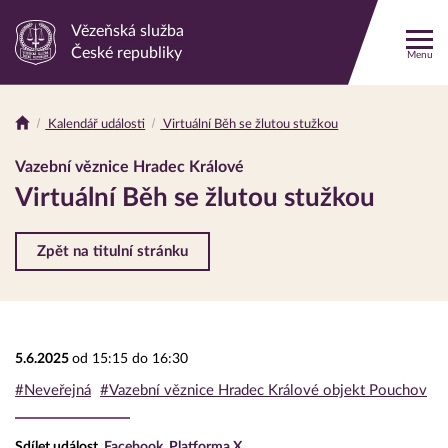
Vězeňská služba
Odkaz
České republiky
Menu
na
hlavní
stránku
Kalendář události
Virtuální Běh se žlutou stužkou
Drobečková
navigace
Vazební věznice Hradec Králové
Virtuální Běh se žlutou stužkou
Zpět na titulní stránku
5.6.2025
od 15:15 do 16:30
#Neveřejná
#Vazební věznice Hradec Králové objekt Pouchov
Sdílet událost
Facebook
Platforma X