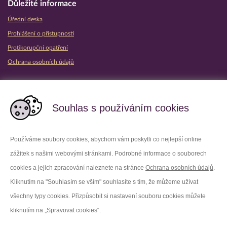
Důležité informace
Úřední deska
Prohlášení o přístupnosti
Protikorupční opatření
Ochrana osobních údajů
Partnerské vězeňské služby
Souhlas s používáním cookies
Používáme soubory cookies, abychom vám poskytli co nejlepší online
zážitek s našimi webovými stránkami. Podrobné informace o souborech
Platforma X
Instagram
cookies a jejich zpracování naleznete na stránce
Ochrana osobních údajů
.
Kliknutím na "Souhlasím se vším" souhlasíte s tím, že můžeme užívat
Facebook
Youtube
všechny typy cookies. Přizpůsobit si nastavení souboru cookies můžete
kliknutím na „Spravovat cookies“.
LinkedIn
Threads