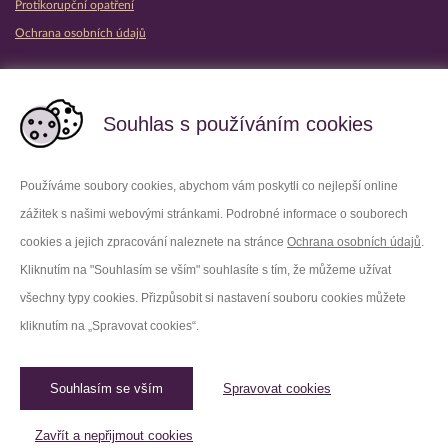
Protikorupční opatření
Ochrana osobních údajů
Partnerské vězeňské služby
Souhlas s používáním cookies
Používáme soubory cookies, abychom vám poskytli co nejlepší online
zážitek s našimi webovými stránkami. Podrobné informace o souborech
Platforma X
Instagram
cookies a jejich zpracování naleznete na stránce
Ochrana osobních údajů
.
Kliknutím na "Souhlasím se vším" souhlasíte s tím, že můžeme užívat
Facebook
Youtube
všechny typy cookies. Přizpůsobit si nastavení souboru cookies můžete
kliknutím na „Spravovat cookies“.
LinkedIn
Threads
Souhlasím se vším
Spravovat cookies
© 2026 Vězeňská služba České republiky /
Původní web
Spravovat cookies
Zavřít a nepřijmout cookies