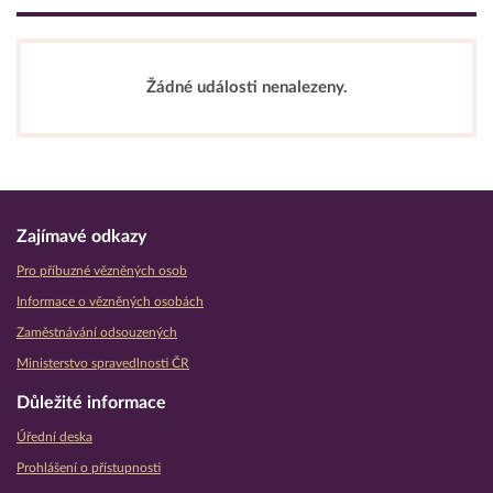
Žádné události nenalezeny.
Zajímavé odkazy
Pro příbuzné vězněných osob
Informace o vězněných osobách
Zaměstnávání odsouzených
Ministerstvo spravedlnosti ČR
Důležité informace
Úřední deska
Prohlášení o přístupnosti