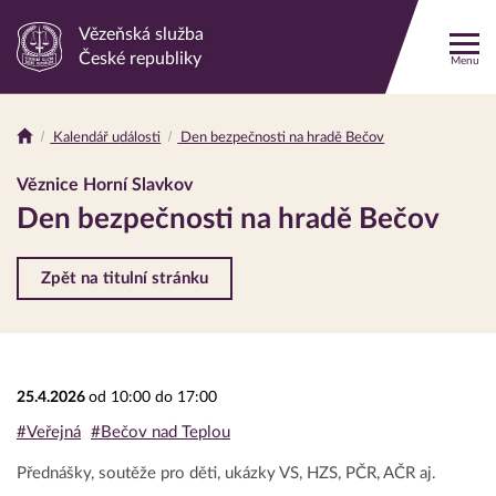
Vězeňská služba
Odkaz
České republiky
Menu
na
hlavní
stránku
Kalendář události
Den bezpečnosti na hradě Bečov
Drobečková
navigace
Věznice Horní Slavkov
Den bezpečnosti na hradě Bečov
Zpět na titulní stránku
25.4.2026
od 10:00 do 17:00
#Veřejná
#Bečov nad Teplou
Přednášky, soutěže pro děti, ukázky VS, HZS, PČR, AČR aj.