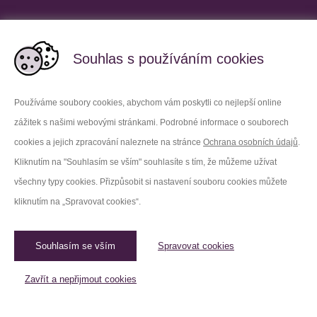
Partnerské vězeňské služby
Souhlas s používáním cookies
Používáme soubory cookies, abychom vám poskytli co nejlepší online
zážitek s našimi webovými stránkami. Podrobné informace o souborech
Platforma X
Instagram
cookies a jejich zpracování naleznete na stránce
Ochrana osobních údajů
.
Kliknutím na "Souhlasím se vším" souhlasíte s tím, že můžeme užívat
Facebook
Youtube
všechny typy cookies. Přizpůsobit si nastavení souboru cookies můžete
kliknutím na „Spravovat cookies“.
LinkedIn
Threads
Souhlasím se vším
Spravovat cookies
© 2026 Vězeňská služba České republiky /
Původní web
Spravovat cookies
Zavřít a nepřijmout cookies
Created by