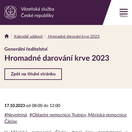
Vězeňská služba
Odkaz
České republiky
Menu
na
hlavní
stránku
Kalendář události
Hromadné darování krve 2023
Drobečková
navigace
Generální ředitelství
Hromadné darování krve 2023
Zpět na titulní stránku
17.10.2023
od 08:00 do 12:00
#Neveřejná
#Oblastní nemocnice Trutnov, Městská nemocnice
Čáslav