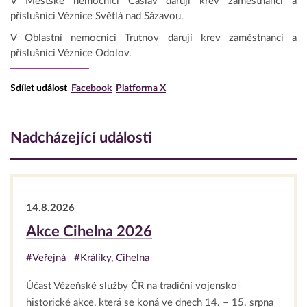
V Městské nemocnici Čáslav darují krev zaměstnanci a
příslušníci Věznice Světlá nad Sázavou.
V Oblastní nemocnici Trutnov darují krev zaměstnanci a
příslušníci Věznice Odolov.
Sdílet událost
Facebook
Platforma X
Nadcházející události
14.8.2026
Akce Cihelna 2026
#Veřejná
#Králíky, Cihelna
Účast Vězeňské služby ČR na tradiční vojensko-
historické akce, která se koná ve dnech 14. – 15. srpna