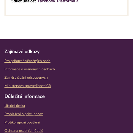
Sdílet událost
Facebook
Platforma X
Zajímavé odkazy
Pro příbuzné vězněných osob
Informace o vězněných osobách
Zaměstnávání odsouzených
Ministerstvo spravedlnosti ČR
Důležité informace
Úřední deska
Prohlášení o přístupnosti
Protikorupční opatření
Ochrana osobních údajů