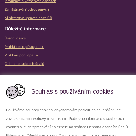
Informace o vězněných osobách
Zaměstnávání odsouzených
Ministerstvo spravedlnosti ČR
Důležité informace
Úřední deska
Prohlášení o přístupnosti
Protikorupční opatření
Ochrana osobních údajů
Partnerské vězeňské služby
Souhlas s používáním cookies
Používáme soubory cookies, abychom vám poskytli co nejlepší online
zážitek s našimi webovými stránkami. Podrobné informace o souborech
Platforma X
Instagram
cookies a jejich zpracování naleznete na stránce
Ochrana osobních údajů
.
Kliknutím na "Souhlasím se vším" souhlasíte s tím, že můžeme užívat