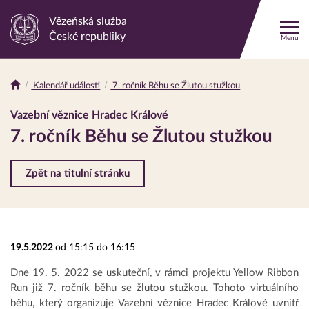
Vězeňská služba
Odkaz
České republiky
Menu
na
hlavní
stránku
Kalendář události
7. ročník Běhu se Žlutou stužkou
Drobečková
navigace
Vazební věznice Hradec Králové
7. ročník Běhu se Žlutou stužkou
Zpět na titulní stránku
19.5.2022
od 15:15 do 16:15
Dne 19. 5. 2022 se uskuteční, v rámci projektu Yellow Ribbon
Run již 7. ročník běhu se žlutou stužkou. Tohoto virtuálního
běhu, který organizuje Vazební věznice Hradec Králové uvnitř