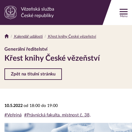
Vězeňská služba
Odkaz
České republiky
Menu
na
hlavní
stránku
Kalendář události
Křest knihy České vězeňství
Drobečková
navigace
Generální ředitelství
Křest knihy České vězeňství
Zpět na titulní stránku
10.5.2022
od 18:00 do 19:00
#Veřejná
#Právnická fakulta. místnost č. 38,