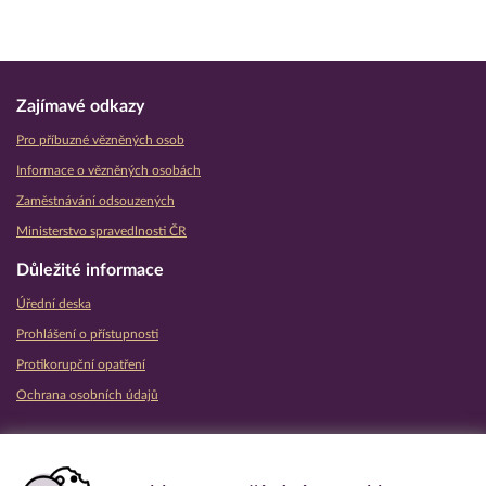
Zajímavé odkazy
Pro příbuzné vězněných osob
Informace o vězněných osobách
Zaměstnávání odsouzených
Ministerstvo spravedlnosti ČR
Důležité informace
Úřední deska
Prohlášení o přístupnosti
Protikorupční opatření
Ochrana osobních údajů
Partnerské vězeňské služby