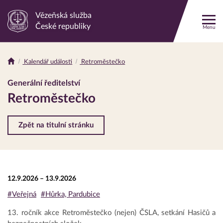
Vězeňská služba
Odkaz
České republiky
Menu
na
hlavní
stránku
Kalendář události
Retroměstečko
Drobečková
navigace
Generální ředitelství
Retroměstečko
Zpět na titulní stránku
12.9.2026 – 13.9.2026
#Veřejná
#Hůrka, Pardubice
13. ročník akce Retroměstečko (nejen) ČSLA, setkání Hasičů a