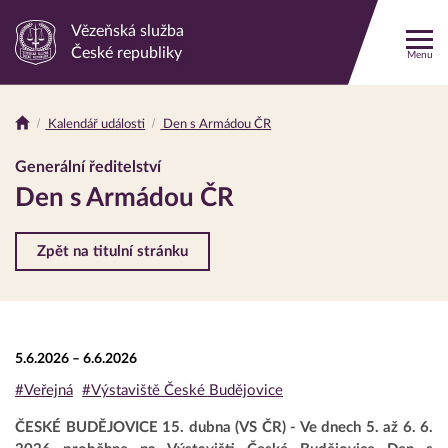
Vězeňská služba
Odkaz
České republiky
Menu
na
hlavní
stránku
Kalendář události
Den s Armádou ČR
Drobečková
navigace
Generální ředitelství
Den s Armádou ČR
Zpět na titulní stránku
5.6.2026 – 6.6.2026
#Veřejná
#Výstaviště České Budějovice
ČESKÉ BUDĚJOVICE 15. dubna (VS ČR) - Ve dnech 5. až 6. 6.