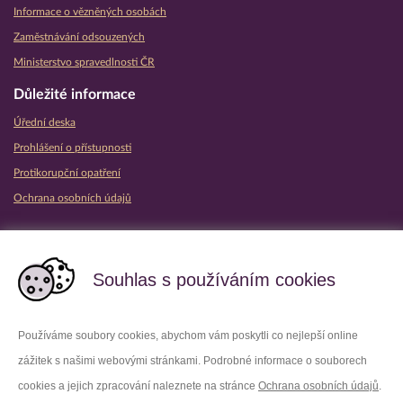
Informace o vězněných osobách
Zaměstnávání odsouzených
Ministerstvo spravedlnosti ČR
Důležité informace
Úřední deska
Prohlášení o přístupnosti
Protikorupční opatření
Ochrana osobních údajů
Partnerské vězeňské služby
Souhlas s používáním cookies
Používáme soubory cookies, abychom vám poskytli co nejlepší online
zážitek s našimi webovými stránkami. Podrobné informace o souborech
Platforma X
Instagram
cookies a jejich zpracování naleznete na stránce
Ochrana osobních údajů
.