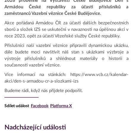
2026 proběhne na Výstavišti České Budějovice Den s
Armádou České republiky za účasti příslušníků a
zaměstnanců Vazební věznice České Budějovice.
Akce pořádaná Armádou ČR za účasti dalších bezpečnostních
sborů a složek IZS se uskuteční v navaznosti na úpěšnou akci v
roce 2023, opět za účasti Vězeňské služby České republiky.
Příslušníci naší vazební věznice připravili dynamickou ukázku,
dále budete moci navštívit náš stan s ukázkami výzbroje a
výstroje příslušníků a shlédnout materiály o historii a
současnosti vazební věznice.
Více informací na stánkách: https://www.vcb.cz/kalendar-
akci/den-s-armadou-cr-a-slozkami-izs
Budeme rádi, když nás přijdete podpořit.
Sdílet událost
Facebook
Platforma X
Nadcházející události