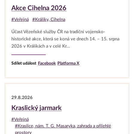
Akce Cihelna 2026
#Veřejná
#Králíky, Cihelna
Účast Vězeňské služby ČR na tradiční vojensko-
historické akce, která se koná ve dnech 14. – 15. srpna
2026 v Králíkách a v celé Kr...
Sdílet událost
Facebook
Platforma X
29.8.2026
Kraslický jarmark
#Veřejná
#Kraslice, nám. T. G. Masaryka, zahrada a přilehlé
prostory