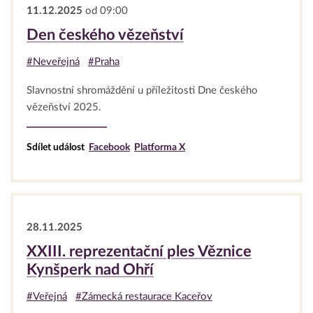
11.12.2025
od 09:00
Den českého vězeňství
#Neveřejná
#Praha
Slavnostní shromáždění u příležitosti Dne českého
vězeňství 2025.
Sdílet událost
Facebook
Platforma X
28.11.2025
XXIII. reprezentační ples Věznice
Kynšperk nad Ohří
#Veřejná
#Zámecká restaurace Kaceřov