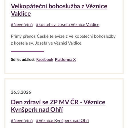
Velkopáteční bohoslužba z Věznice
Valdice
#Neveřejná
#kostel sv. Josefa Věznice Valdice
Přímý přenos České televize z Velkopáteční bohoslužby
z kostela sv. Josefa ve Věznici Valdice.
Sdílet událost
Facebook
Platforma X
26.3.2026
Den zdraví se ZP MV ČR - Věznice
Kynšperk nad Ohří
#Neveřejná
#Věznice Kynšperk nad Ohří