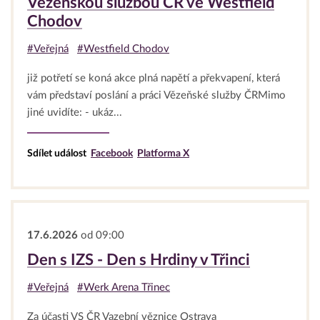
Vězeňskou službou ČR ve Westfield
Chodov
#Veřejná
#Westfield Chodov
již potřetí se koná akce plná napětí a překvapení, která
vám představí poslání a práci Vězeňské služby ČRMimo
jiné uvidíte: - ukáz...
Sdílet událost
Facebook
Platforma X
17.6.2026
od 09:00
Den s IZS - Den s Hrdiny v Třinci
#Veřejná
#Werk Arena Třinec
Za účasti VS ČR Vazební věznice Ostrava