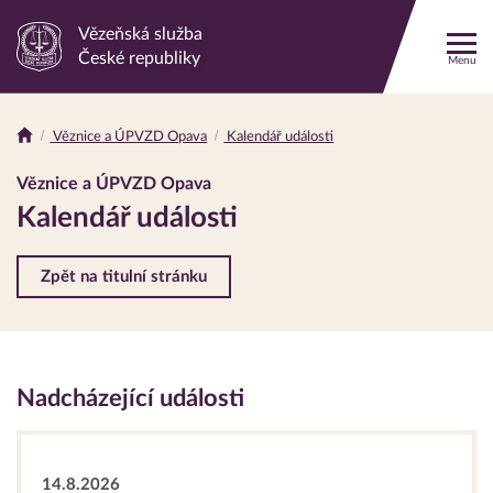
Vězeňská služba
Odkaz
České republiky
Menu
na
hlavní
stránku
Věznice a ÚPVZD Opava
Kalendář události
Drobečková
navigace
Věznice a ÚPVZD Opava
Kalendář události
Zpět na titulní stránku
Nadcházející události
14.8.2026