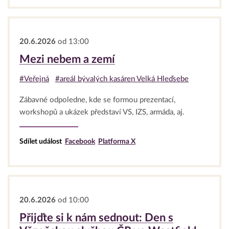
20.6.2026
od 13:00
Mezi nebem a zemí
#Veřejná
#areál bývalých kasáren Velká Hleďsebe
Zábavné odpoledne, kde se formou prezentací,
workshopů a ukázek představí VS, IZS, armáda, aj.
Sdílet událost
Facebook
Platforma X
20.6.2026
od 10:00
Přijďte si k nám sednout: Den s