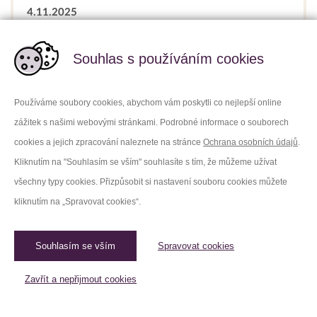
4.11.2025
Hromadné darování krve - Věznice
Horní Slavkov
Souhlas s používáním cookies
#Veřejná
#Nemocnice Sokolov
Používáme soubory cookies, abychom vám poskytli co nejlepší online
Darujeme krev s vězeňskou službou v Dárcovském
zážitek s našimi webovými stránkami. Podrobné informace o souborech
centru Sokolov.
cookies a jejich zpracování naleznete na stránce
Ochrana osobních údajů
.
Kliknutím na "Souhlasím se vším" souhlasíte s tím, že můžeme užívat
Sdílet událost
Facebook
Platforma X
všechny typy cookies. Přizpůsobit si nastavení souboru cookies můžete
kliknutím na „Spravovat cookies“.
Souhlasím se vším
Spravovat cookies
4.11.2025
Hromadné darování krve - Věznice
Zavřít a nepřijmout cookies
Kynšperk nad Ohří