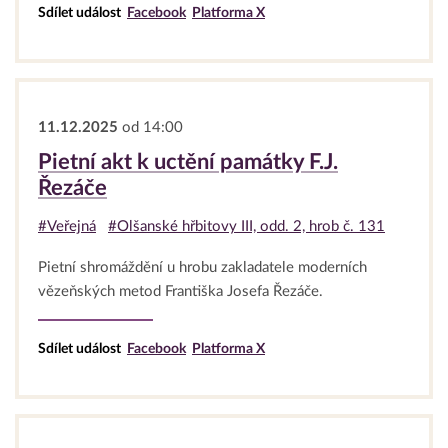
Sdílet událost
Facebook
Platforma X
11.12.2025
od 14:00
Pietní akt k uctění památky F.J.
Řezáče
#Veřejná
#Olšanské hřbitovy III, odd. 2, hrob č. 131
Pietní shromáždění u hrobu zakladatele moderních
vězeňských metod Františka Josefa Řezáče.
Sdílet událost
Facebook
Platforma X