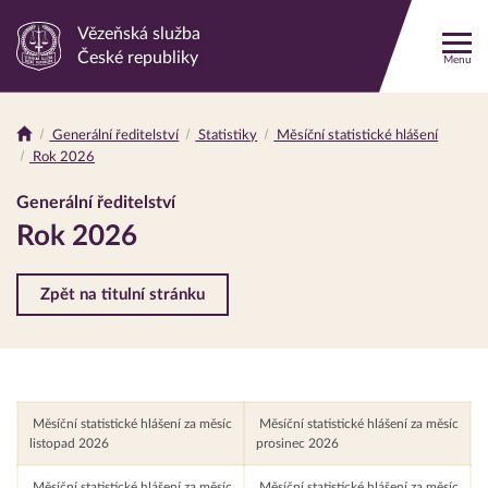
Vězeňská služba
Odkaz
České republiky
Menu
na
hlavní
stránku
Generální ředitelství
Statistiky
Měsíční statistické hlášení
Drobečková
Rok 2026
navigace
Generální ředitelství
Rok 2026
Zpět na titulní stránku
Měsíční statistické hlášení za měsíc
Měsíční statistické hlášení za měsíc
listopad 2026
prosinec 2026
Měsíční statistické hlášení za měsíc
Měsíční statistické hlášení za měsíc