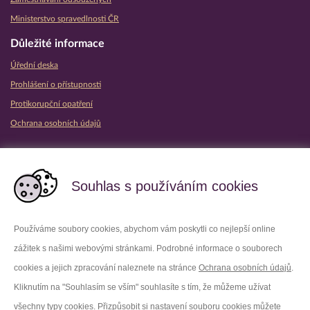
Ministerstvo spravedlnosti ČR
Důležité informace
Úřední deska
Prohlášení o přístupnosti
Protikorupční opatření
Ochrana osobních údajů
Partnerské vězeňské služby
Souhlas s používáním cookies
Používáme soubory cookies, abychom vám poskytli co nejlepší online
zážitek s našimi webovými stránkami. Podrobné informace o souborech
Platforma X
Instagram
cookies a jejich zpracování naleznete na stránce
Ochrana osobních údajů
.
Kliknutím na "Souhlasím se vším" souhlasíte s tím, že můžeme užívat
Facebook
Youtube
všechny typy cookies. Přizpůsobit si nastavení souboru cookies můžete