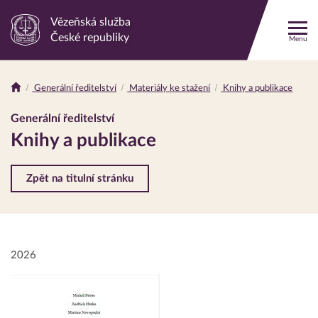
Vězeňská služba
Odkaz
České republiky
Menu
na
hlavní
stránku
Generální ředitelství
Materiály ke stažení
Knihy a publikace
Drobečková
navigace
Generální ředitelství
Knihy a publikace
Zpět na titulní stránku
2026