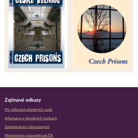
Zajímavé odkazy
Pro příbuzné vězněných osob
Informace o vězněných osobách
Zaměstnávání odsouzených
Ministerstvo spravedlnosti ČR