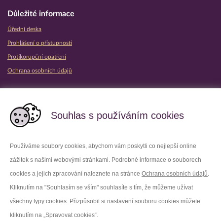
Důležité informace
Úřední deska
Prohlášení o přístupnosti
Protikorupční opatření
Ochrana osobních údajů
Partnerské vězeňské služby
Souhlas s používáním cookies
Používáme soubory cookies, abychom vám poskytli co nejlepší online
zážitek s našimi webovými stránkami. Podrobné informace o souborech
Platforma X
Instagram
cookies a jejich zpracování naleznete na stránce
Ochrana osobních údajů
.
Kliknutím na "Souhlasím se vším" souhlasíte s tím, že můžeme užívat
Facebook
Youtube
všechny typy cookies. Přizpůsobit si nastavení souboru cookies můžete
kliknutím na „Spravovat cookies“.
LinkedIn
Threads