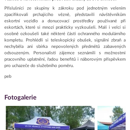
Příslušníci ze skupiny k zákroku pod jednotným velením
zpacifikovali prchajícího vězně, představili návštěvníkům
eskortní vozidlo a donucovací prostředky používané při
eskortách, které si mnozí prakticky vyzkoušeli. Malí i velcí si
osobně ozkoušeli také některé části ochranného modulárního
kompletu. Prohlédli si teleskopický obušek, signální zbraň a
nechyběla ani sbírka nepovolených předmětů zabavených
odsouzeným. Personalisti zájemce seznámili s možnostmi
pracovního uplatnění, řadou benefitů i náborovým příspěvkem
pro uchazeče do služebního poměru.
peb
Fotogalerie