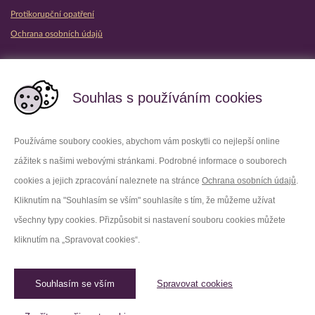
Protikorupční opatření
Ochrana osobních údajů
Partnerské vězeňské služby
Souhlas s používáním cookies
Používáme soubory cookies, abychom vám poskytli co nejlepší online
zážitek s našimi webovými stránkami. Podrobné informace o souborech
Platforma X
Instagram
cookies a jejich zpracování naleznete na stránce
Ochrana osobních údajů
.
Kliknutím na "Souhlasím se vším" souhlasíte s tím, že můžeme užívat
Facebook
Youtube
všechny typy cookies. Přizpůsobit si nastavení souboru cookies můžete
kliknutím na „Spravovat cookies“.
LinkedIn
Threads
Souhlasím se vším
Spravovat cookies
© 2026 Vězeňská služba České republiky /
Původní web
Spravovat cookies