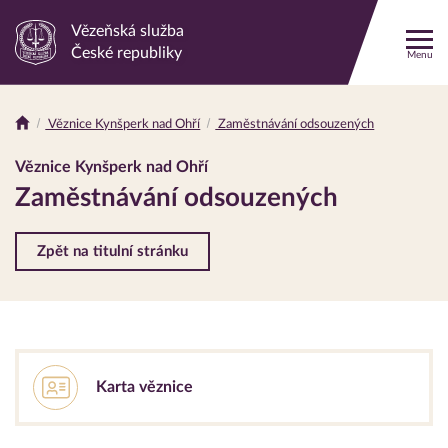
Vězeňská služba
Odkaz
České republiky
Menu
na
hlavní
stránku
Věznice Kynšperk nad Ohří
Zaměstnávání odsouzených
Drobečková
navigace
Věznice Kynšperk nad Ohří
Zaměstnávání odsouzených
Zpět na titulní stránku
Karta věznice