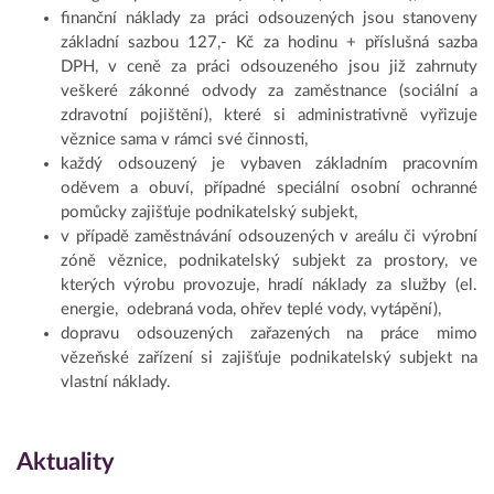
finanční náklady za práci odsouzených jsou stanoveny
základní sazbou 127,- Kč za hodinu + příslušná sazba
DPH, v ceně za práci odsouzeného jsou již zahrnuty
veškeré zákonné odvody za zaměstnance (sociální a
zdravotní pojištění), které si administrativně vyřizuje
věznice sama v rámci své činnosti,
každý odsouzený je vybaven základním pracovním
oděvem a obuví, případné speciální osobní ochranné
pomůcky zajišťuje podnikatelský subjekt,
v případě zaměstnávání odsouzených v areálu či výrobní
zóně věznice, podnikatelský subjekt za prostory, ve
kterých výrobu provozuje, hradí náklady za služby (el.
energie, odebraná voda, ohřev teplé vody, vytápění),
dopravu odsouzených zařazených na práce mimo
vězeňské zařízení si zajišťuje podnikatelský subjekt na
vlastní náklady.
Aktuality