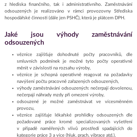
z hlediska finančního, tak i administrativního. Zaměstnávání
odsouzených je realizováno v rámci provozovny Střediska
hospodářské činnosti (dále jen PSHČ), která je plátcem DPH.
Jaké jsou výhody zaměstnávání
odsouzených
věznice zajišťuje dohodnuté počty pracovníků, dle
smluvních podmínek je možné tyto počty operativně
měnit v závislosti na rozsahu výroby,
věznice je schopná operativně reagovat na požadavky
navýšení počtu pracovně zařazených odsouzených,
výhody zaměstnávání odsouzených: nečerpají dovolenou,
nečerpají náhrady mzdy při omezení výroby,
odsouzené je možné zaměstnávat ve vícesměnném
provozu,
věznice zajišťuje lékařské prohlídky odsouzených dle
požadované práce kromě specializovaných vyšetření
v případě naměřených vlivů prostředí spadajících do
kategorie práce 3 a více (hluk, prach, vibrace atd.),