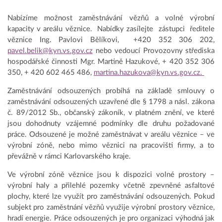
Nabízíme možnost zaměstnávání vězňů a volné výrobní
kapacity v areálu věznice. Nabídky zasílejte zástupci ředitele
věznice Ing. Pavlovi Bělíkovi, +420 352 306 202,
pavel.belik@kyn.vs.gov.cz
nebo vedoucí Provozovny střediska
hospodářské činnosti Mgr. Martině Hazukové, + 420 352 306
350, + 420 602 465 486,
martina.hazukova@kyn.vs.gov.cz.
Zaměstnávání odsouzených probíhá na základě smlouvy o
zaměstnávání odsouzených uzavřené dle § 1798 a násl. zákona
č. 89/2012 Sb., občanský zákoník, v platném znění, ve které
jsou dohodnuty vzájemné podmínky dle druhu požadované
práce. Odsouzené je možné zaměstnávat v areálu věznice – ve
výrobní zóně, nebo mimo věznici na pracovišti firmy, a to
převážně v rámci Karlovarského kraje.
Ve výrobní zóně věznice jsou k dispozici volné prostory –
výrobní haly a přilehlé pozemky včetně zpevněné asfaltové
plochy, které lze využít pro zaměstnávání odsouzených. Pokud
subjekt pro zaměstnání vězňů využije výrobní prostory věznice,
hradí energie. Práce odsouzených je pro organizaci výhodná jak