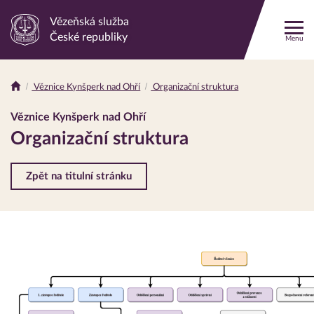
Vězeňská služba
Odkaz
České republiky
Menu
na
hlavní
stránku
Věznice Kynšperk nad Ohří
Organizační struktura
Drobečková
navigace
Věznice Kynšperk nad Ohří
Organizační struktura
Zpět na titulní stránku