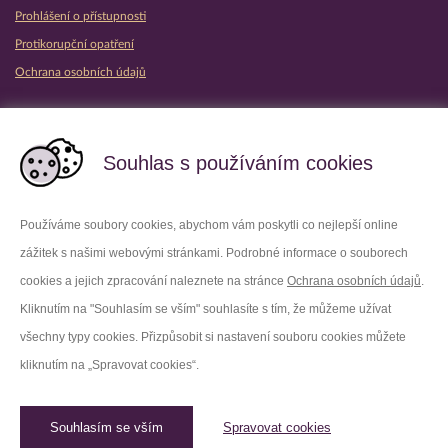
Prohlášení o přístupnosti
Protikorupční opatření
Ochrana osobních údajů
Partnerské vězeňské služby
Souhlas s používáním cookies
Používáme soubory cookies, abychom vám poskytli co nejlepší online
zážitek s našimi webovými stránkami. Podrobné informace o souborech
Platforma X
Instagram
cookies a jejich zpracování naleznete na stránce
Ochrana osobních údajů
.
Kliknutím na "Souhlasím se vším" souhlasíte s tím, že můžeme užívat
Facebook
Youtube
všechny typy cookies. Přizpůsobit si nastavení souboru cookies můžete
kliknutím na „Spravovat cookies“.
LinkedIn
Threads
Souhlasím se vším
Spravovat cookies
© 2026 Vězeňská služba České republiky /
Původní web