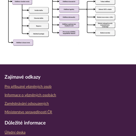
Zajímavé odkazy
Pro příbuzné vězněných osob
Informace o vězněných osobách
Zaměstnávání odsouzených
Ministerstvo spravedlnosti ČR
Důležité informace
Úřední deska