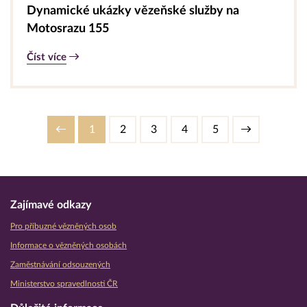
Dynamické ukázky vězeňské služby na
Motosrazu 155
Číst více
1
2
3
4
5
Zajímavé odkazy
Pro příbuzné vězněných osob
Informace o vězněných osobách
Zaměstnávání odsouzených
Ministerstvo spravedlnosti ČR