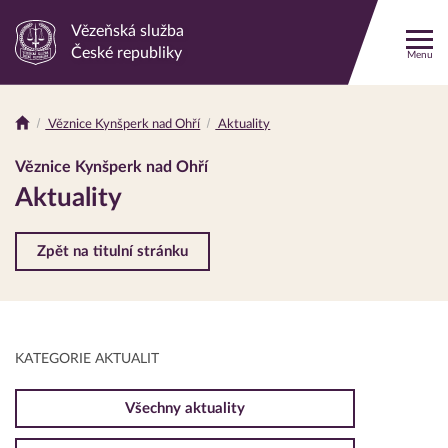
Vězeňská služba
Odkaz
České republiky
Menu
na
hlavní
stránku
Věznice Kynšperk nad Ohří
Aktuality
Drobečková
navigace
Věznice Kynšperk nad Ohří
Aktuality
Zpět na titulní stránku
KATEGORIE AKTUALIT
Všechny aktuality