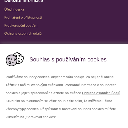
Důležité informace
Úřední deska
Prohlášení o přístupnosti
Protikorupční opatření
Ochrana osobních údajů
Partnerské vězeňské služby
Souhlas s používáním cookies
Používáme soubory cookies, abychom vám poskytli co nejlepší online
zážitek s našimi webovými stránkami. Podrobné informace o souborech
Platforma X
Instagram
cookies a jejich zpracování naleznete na stránce
Ochrana osobních údajů
.
Kliknutím na "Souhlasím se vším" souhlasíte s tím, že můžeme užívat
Facebook
Youtube
všechny typy cookies. Přizpůsobit si nastavení souboru cookies můžete
kliknutím na „Spravovat cookies“.
LinkedIn
Threads