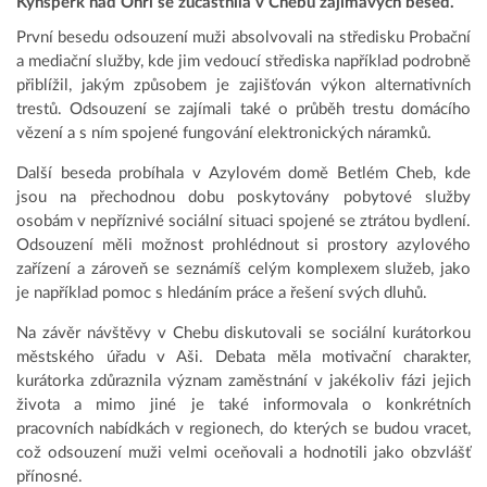
Kynšperk nad Ohří se zúčastnila v Chebu zajímavých besed.
První besedu odsouzení muži absolvovali na středisku Probační
a mediační služby, kde jim vedoucí střediska například podrobně
přiblížil, jakým způsobem je zajišťován výkon alternativních
trestů. Odsouzení se zajímali také o průběh trestu domácího
vězení a s ním spojené fungování elektronických náramků.
Další beseda probíhala v Azylovém domě Betlém Cheb, kde
jsou na přechodnou dobu poskytovány pobytové služby
osobám v nepříznivé sociální situaci spojené se ztrátou bydlení.
Odsouzení měli možnost prohlédnout si prostory azylového
zařízení a zároveň se seznámíš celým komplexem služeb, jako
je například pomoc s hledáním práce a řešení svých dluhů.
Na závěr návštěvy v Chebu diskutovali se sociální kurátorkou
městského úřadu v Aši. Debata měla motivační charakter,
kurátorka zdůraznila význam zaměstnání v jakékoliv fázi jejich
života a mimo jiné je také informovala o konkrétních
pracovních nabídkách v regionech, do kterých se budou vracet,
což odsouzení muži velmi oceňovali a hodnotili jako obzvlášť
přínosné.