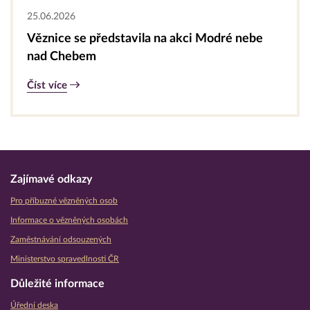
25.06.2026
Věznice se představila na akci Modré nebe
nad Chebem
Číst více
Zajímavé odkazy
Pro příbuzné vězněných osob
Informace o vězněných osobách
Zaměstnávání odsouzených
Ministerstvo spravedlnosti ČR
Důležité informace
Úřední deska