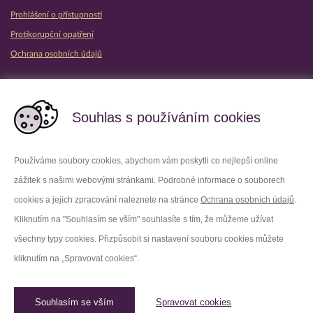
Prohlášení o přístupnosti
Protikorupční opatření
Ochrana osobních údajů
Partnerské vězeňské služby
Souhlas s používáním cookies
Používáme soubory cookies, abychom vám poskytli co nejlepší online
zážitek s našimi webovými stránkami. Podrobné informace o souborech
Platforma X
Instagram
cookies a jejich zpracování naleznete na stránce
Ochrana osobních údajů
.
Kliknutím na "Souhlasím se vším" souhlasíte s tím, že můžeme užívat
Facebook
Youtube
všechny typy cookies. Přizpůsobit si nastavení souboru cookies můžete
kliknutím na „Spravovat cookies“.
LinkedIn
Threads
Souhlasím se vším
Spravovat cookies
© 2026 Vězeňská služba České republiky /
Původní web