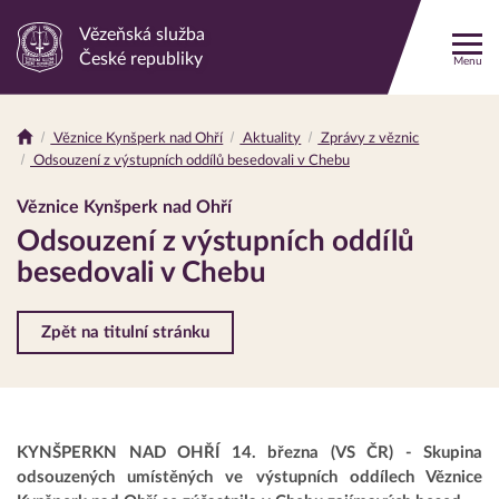
Vězeňská služba
Odkaz
České republiky
Menu
na
hlavní
stránku
Věznice Kynšperk nad Ohří
Aktuality
Zprávy z věznic
Drobečková
Odsouzení z výstupních oddílů besedovali v Chebu
navigace
Věznice Kynšperk nad Ohří
Odsouzení z výstupních oddílů
besedovali v Chebu
Zpět na titulní stránku
KYNŠPERKN NAD OHŘÍ 14. března (VS ČR) - Skupina
odsouzených umístěných ve výstupních oddílech Věznice