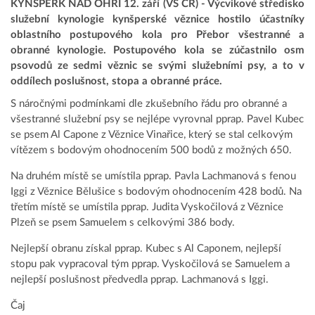
KYNŠPERK NAD OHŘÍ 12. září (VS ČR) - Výcvikové středisko
služební kynologie kynšperské věznice hostilo účastníky
oblastního postupového kola pro Přebor všestranné a
obranné kynologie. Postupového kola se zúčastnilo osm
psovodů ze sedmi věznic se svými služebními psy, a to v
oddílech poslušnost, stopa a obranné práce.
S náročnými podmínkami dle zkušebního řádu pro obranné a
všestranné služební psy se nejlépe vyrovnal pprap. Pavel Kubec
se psem Al Capone z Věznice Vinařice, který se stal celkovým
vítězem s bodovým ohodnocením 500 bodů z možných 650.
Na druhém místě se umístila pprap. Pavla Lachmanová s fenou
Iggi z Věznice Bělušice s bodovým ohodnocením 428 bodů. Na
třetím místě se umístila pprap. Judita Vyskočilová z Věznice
Plzeň se psem Samuelem s celkovými 386 body.
Nejlepší obranu získal pprap. Kubec s Al Caponem, nejlepší
stopu pak vypracoval tým pprap. Vyskočilová se Samuelem a
nejlepší poslušnost předvedla pprap. Lachmanová s Iggi.
Čaj