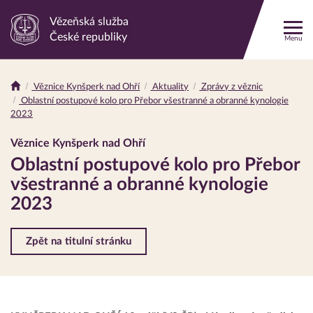
Vězeňská služba
Odkaz
České republiky
Menu
na
hlavní
stránku
Věznice Kynšperk nad Ohří
Aktuality
Zprávy z věznic
Drobečková
Oblastní postupové kolo pro Přebor všestranné a obranné kynologie
navigace
2023
Věznice Kynšperk nad Ohří
Oblastní postupové kolo pro Přebor
všestranné a obranné kynologie
2023
Zpět na titulní stránku