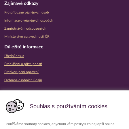
Zajímavé odkazy
Pro příbuzné vězněných osob
Informace o vězněných osobách
Zaměstnávání odsouzených
Ministerstvo spravedlnosti ČR
Důležité informace
Úřední deska
Prohlášení o přístupnosti
Protikorupční opatření
Ochrana osobních údajů
Partnerské vězeňské služby
Souhlas s používáním cookies
Používáme soubory cookies, abychom vám poskytli co nejlepší online