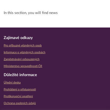
In this section, you will find news
Zajímavé odkazy
Pro příbuzné vězněných osob
Informace o vězněných osobách
Zaměstnávání odsouzených
Ministerstvo spravedlnosti ČR
Důležité informace
Úřední deska
Prohlášení o přístupnosti
Protikorupční opatření
Ochrana osobních údajů