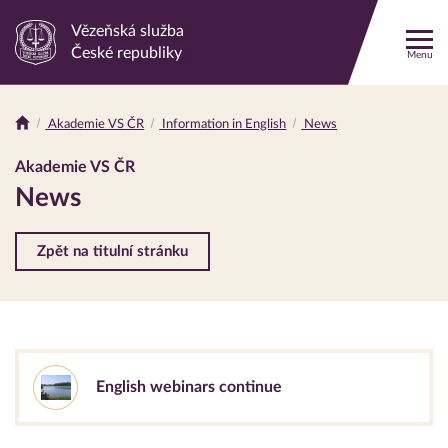
Vězeňská služba
Odkaz
České republiky
Menu
na
hlavní
stránku
Akademie VS ČR
Information in English
News
Drobečková
navigace
Akademie VS ČR
News
Zpět na titulní stránku
English webinars continue