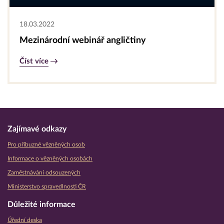
18.03.2022
Mezinárodní webinář angličtiny
Číst více
Zajímavé odkazy
Pro příbuzné vězněných osob
Informace o vězněných osobách
Zaměstnávání odsouzených
Ministerstvo spravedlnosti ČR
Důležité informace
Úřední deska