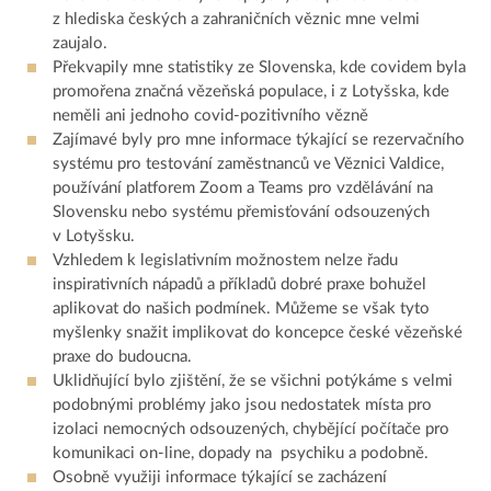
z hlediska českých a zahraničních věznic mne velmi
zaujalo.
Překvapily mne statistiky ze Slovenska, kde covidem byla
promořena značná vězeňská populace, i z Lotyšska, kde
neměli ani jednoho covid-pozitivního vězně
Zajímavé byly pro mne informace týkající se rezervačního
systému pro testování zaměstnanců ve Věznici Valdice,
používání platforem Zoom a Teams pro vzdělávání na
Slovensku nebo systému přemisťování odsouzených
v Lotyšsku.
Vzhledem k legislativním možnostem nelze řadu
inspirativních nápadů a příkladů dobré praxe bohužel
aplikovat do našich podmínek. Můžeme se však tyto
myšlenky snažit implikovat do koncepce české vězeňské
praxe do budoucna.
Uklidňující bylo zjištění, že se všichni potýkáme s velmi
podobnými problémy jako jsou nedostatek místa pro
izolaci nemocných odsouzených, chybějící počítače pro
komunikaci on-line, dopady na psychiku a podobně.
Osobně využiji informace týkající se zacházení