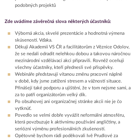
podobných projektů
Zde uvádíme závěrečná slova některých účastníků:
Výborná akcia, skvelé prezentácie a hodnotná výmena
skúseností. Vďaka.
Děkuji Akademii VS ČR a facilitátorům z Věznice Odolov,
že se nedali odradit nelehkou dobou a takovou náročnou
mezinárodní vzdělávací akci připravili. Rovněž oceňuji
všechny účastníky, kteří přednesli své příspěvky.
Webináře představují vítanou změnu pracovní náplně
v době, kdy jsme zatíženi stresem a vážností situace.
Přinášejí také podporu a ujištění, že v tom nejsme sami, a
za to patří organizátorům velký dík.
Po obsahovej ani organizačnej stránke akcii nie je čo
vytknúť.
Povedlo se velmi dobře vyvážit neformální atmosféru,
která povzbuzuje k aktivnímu používání angličtiny, a
seriózní výměnu profesionálních zkušeností.
Opětovně bychom rádi poděkovali Ivě Prudlové za