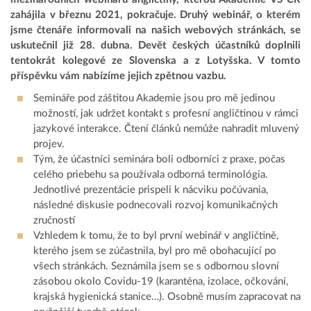
zahájila v březnu 2021, pokračuje. Druhý webinář, o kterém
jsme čtenáře informovali na našich webových stránkách, se
uskutečnil již 28. dubna. Devět českých účastníků doplnili
tentokrát kolegové ze Slovenska a z Lotyšska. V tomto
příspěvku vám nabízíme jejich zpětnou vazbu.
Semináře pod záštitou Akademie jsou pro mě jedinou
možností, jak udržet kontakt s profesní angličtinou v rámci
jazykové interakce. Čtení článků nemůže nahradit mluvený
projev.
Tým, že účastníci seminára boli odborníci z praxe, počas
celého priebehu sa používala odborná terminológia.
Jednotlivé prezentácie prispeli k nácviku počúvania,
následné diskusie podnecovali rozvoj komunikačných
zručností
Vzhledem k tomu, že to byl první webinář v angličtině,
kterého jsem se zúčastnila, byl pro mě obohacující po
všech stránkách. Seznámila jsem se s odbornou slovní
zásobou okolo Covidu-19 (karanténa, izolace, očkování,
krajská hygienická stanice…). Osobně musím zapracovat na