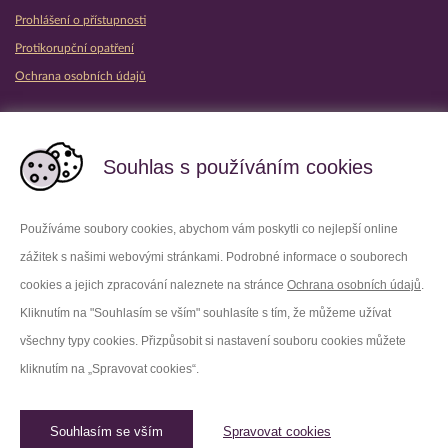
Prohlášení o přístupnosti
Protikorupční opatření
Ochrana osobních údajů
Partnerské vězeňské služby
Souhlas s používáním cookies
Používáme soubory cookies, abychom vám poskytli co nejlepší online
zážitek s našimi webovými stránkami. Podrobné informace o souborech
Platforma X
Instagram
cookies a jejich zpracování naleznete na stránce
Ochrana osobních údajů
.
Kliknutím na "Souhlasím se vším" souhlasíte s tím, že můžeme užívat
Facebook
Youtube
všechny typy cookies. Přizpůsobit si nastavení souboru cookies můžete
kliknutím na „Spravovat cookies“.
LinkedIn
Threads
Souhlasím se vším
Spravovat cookies
© 2026 Vězeňská služba České republiky /
Původní web