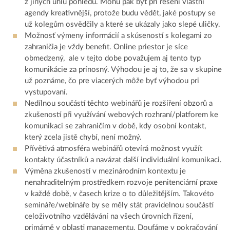
z jiných úhlů pohledu. Mohu pak být při řešení vlastní
agendy kreativnější, protože budu vědět, jaké postupy se
už kolegům osvědčily a které se ukázaly jako slepé uličky.
Možnosť výmeny informácií a skúseností s kolegami zo
zahraničia je vždy benefit. Online priestor je síce
obmedzený, ale v tejto dobe považujem aj tento typ
komunikácie za prínosný. Výhodou je aj to, že sa v skupine
už poznáme, čo pre viacerých môže byť výhodou pri
vystupovaní.
Nedílnou součástí těchto webinářů je rozšíření obzorů a
zkušeností při využívání webových rozhraní/platforem ke
komunikaci se zahraničím v době, kdy osobní kontakt,
který zcela jistě chybí, není možný.
Přívětivá atmosféra webinářů otevírá možnost využít
kontakty účastníků a navázat další individuální komunikaci.
Výměna zkušeností v mezinárodním kontextu je
nenahraditelným prostředkem rozvoje penitenciární praxe
v každé době, v časech krize o to důležitějším. Takovéto
semináře/webináře by se měly stát pravidelnou součástí
celoživotního vzdělávání na všech úrovních řízení,
primárně v oblasti managementu. Doufáme v pokračování