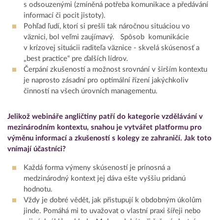
s odsouzenými (zmíněná potřeba komunikace a předávání
informací či pocit jistoty).
Pohľad ľudí, ktorí si prešli tak náročnou situáciou vo
väznici, bol veľmi zaujímavý. Spôsob komunikácie
v krízovej situácii raditeľa väznice - skvelá skúsenosť a
„best practice“ pre ďalších lídrov.
Čerpání zkušeností a možnost srovnání v širším kontextu
je naprosto zásadní pro optimální řízení jakýchkoliv
činností na všech úrovních managementu.
Jelikož webináře angličtiny patří do kategorie vzdělávání v
mezinárodním kontextu, snahou je vytvářet platformu pro
výměnu informací a zkušeností s kolegy ze zahraničí. Jak toto
vnímají účastníci?
Každá forma výmeny skúseností je prínosná a
medzinárodný kontext jej dáva ešte vyššiu pridanú
hodnotu.
Vždy je dobré vědět, jak přistupují k obdobným úkolům
jinde. Pomáhá mi to uvažovat o vlastní praxi šířeji nebo