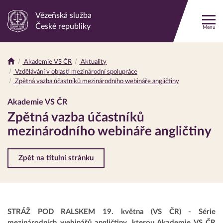
Vězeňská služba
Odkaz
České republiky
Menu
na
hlavní
stránku
Akademie VS ČR
Aktuality
Drobečková
Vzdělávání v oblasti mezinárodní spolupráce
navigace
Zpětná vazba účastníků mezinárodního webináře angličtiny
Akademie VS ČR
Zpětná vazba účastníků
mezinárodního webináře angličtiny
Zpět na titulní stránku
STRÁŽ POD RALSKEM 19. května (VS ČR) - Série
mezinárodních webinářů angličtiny, kterou Akademie VS ČR