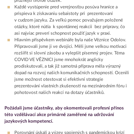
pružnější tvorbě otázek.
Každé vystúpenie pred verejnosťou posúva hranice a
prispieva k získavaniu sebaistoty pri prezentovaní
v cudzom jazyku. Za veľkú pomoc považujem položené
otázky, ktoré nútia k spontánnej reakcii bez prípravy, čo
asi najviac preverí schopnost použiť jazyk v praxi.
Hlavním příspěvkem webináře byla naše Věznice Odolov.
Připravovali jsme ji ve dvojici. Měli jsme velkou motivaci
rozšířit si slovní zásobu a vylepšit písemný projev. Téma
COVID VE VĚZNICI jsme mnohokrát anglicky
prodiskutovali, a tak již samotná příprava měla výrazný
dopad na rozvoj našich komunikačních schopností. Ocenili
jsme možnost otestovat si efektivní strategie
prezentování vlastních zkušeností na mezinárodním fóru i
pohotovost našich reakcí na dotazy účastníků.
Požádali jsme účastníky, aby okomentovali profesní přínos
této vzdělávací akce primárně zaměřené na udržování
jazykových kompetencí.
Porovnání úskalí a výzev spojených s pandemickou krizí