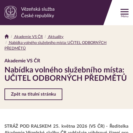
Vězeňská služba
Odkaz
České republiky
Menu
na
hlavní
stránku
Akademie VS ČR
Aktuality
Drobečková
Nabídka volného služebního místa: UČITEL ODBORNÝCH
navigace
PŘEDMĚTŮ
Akademie VS ČR
Nabídka volného služebního místa:
UČITEL ODBORNÝCH PŘEDMĚTŮ
Zpět na titulní stránku
STRÁŽ POD RALSKEM 25. května 2026 (VS ČR) - Ředitelka
Akademie Vězeňské služby ČR vyhlašuje výběrové řízení pro