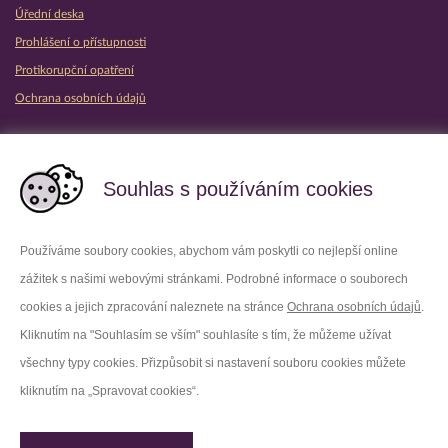
Úřední deska
Prohlášení o přístupnosti
Protikorupční opatření
Ochrana osobních údajů
Partnerské vězeňské služby
Souhlas s používáním cookies
Používáme soubory cookies, abychom vám poskytli co nejlepší online
zážitek s našimi webovými stránkami. Podrobné informace o souborech
Platforma X
Instagram
cookies a jejich zpracování naleznete na stránce
Ochrana osobních údajů
.
Kliknutím na "Souhlasím se vším" souhlasíte s tím, že můžeme užívat
Facebook
Youtube
všechny typy cookies. Přizpůsobit si nastavení souboru cookies můžete
kliknutím na „Spravovat cookies“.
LinkedIn
Threads