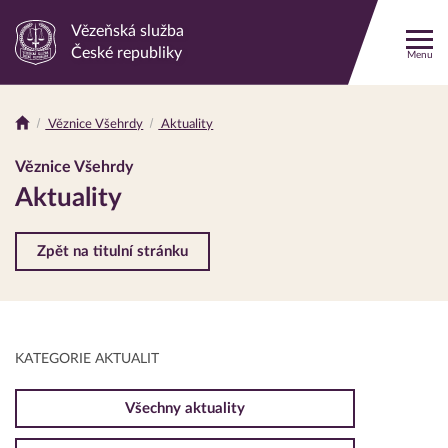
Vězeňská služba
Odkaz
České republiky
Menu
na
hlavní
stránku
Věznice Všehrdy
Aktuality
Drobečková
navigace
Věznice Všehrdy
Aktuality
Zpět na titulní stránku
KATEGORIE AKTUALIT
Všechny aktuality