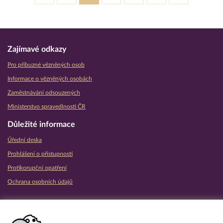
Zajímavé odkazy
Pro příbuzné vězněných osob
Informace o vězněných osobách
Zaměstnávání odsouzených
Ministerstvo spravedlnosti ČR
Důležité informace
Úřední deska
Prohlášení o přístupnosti
Protikorupční opatření
Ochrana osobních údajů
Partnerské vězeňské služby