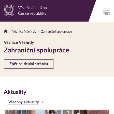
Vězeňská služba
Odkaz
České republiky
Menu
na
hlavní
stránku
Věznice Všehrdy
Zahraniční spolupráce
Drobečková
navigace
Věznice Všehrdy
Zahraniční spolupráce
Zpět na titulní stránku
Aktuality
Všechny aktuality