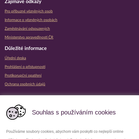
Zajímavé odkazy
Pro příbuzné vězněných osob
Informace o vězněných osobách
Zaměstnávání odsouzených
Ministerstvo spravedlnosti ČR
Důležité informace
Úřední deska
Prohlášení o přístupnosti
Protikorupční opatření
Ochrana osobních údajů
Partnerské vězeňské služby
Souhlas s používáním cookies
Používáme soubory cookies, abychom vám poskytli co nejlepší online