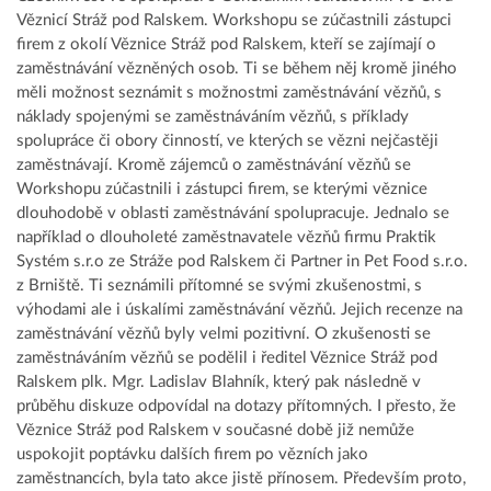
Věznicí Stráž pod Ralskem. Workshopu se zúčastnili zástupci
firem z okolí Věznice Stráž pod Ralskem, kteří se zajímají o
zaměstnávání vězněných osob. Ti se během něj kromě jiného
měli možnost seznámit s možnostmi zaměstnávání vězňů, s
náklady spojenými se zaměstnáváním vězňů, s příklady
spolupráce či obory činností, ve kterých se vězni nejčastěji
zaměstnávají. Kromě zájemců o zaměstnávání vězňů se
Workshopu zúčastnili i zástupci firem, se kterými věznice
dlouhodobě v oblasti zaměstnávání spolupracuje. Jednalo se
například o dlouholeté zaměstnavatele vězňů firmu Praktik
Systém s.r.o ze Stráže pod Ralskem či Partner in Pet Food s.r.o.
z Brniště. Ti seznámili přítomné se svými zkušenostmi, s
výhodami ale i úskalími zaměstnávání vězňů. Jejich recenze na
zaměstnávání vězňů byly velmi pozitivní. O zkušenosti se
zaměstnáváním vězňů se podělil i ředitel Věznice Stráž pod
Ralskem plk. Mgr. Ladislav Blahník, který pak následně v
průběhu diskuze odpovídal na dotazy přítomných. I přesto, že
Věznice Stráž pod Ralskem v současné době již nemůže
uspokojit poptávku dalších firem po vězních jako
zaměstnancích, byla tato akce jistě přínosem. Především proto,