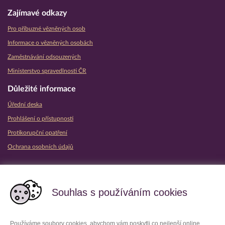
Zajímavé odkazy
Pro příbuzné vězněných osob
Informace o vězněných osobách
Zaměstnávání odsouzených
Ministerstvo spravedlnosti ČR
Důležité informace
Úřední deska
Prohlášení o přístupnosti
Protikorupční opatření
Ochrana osobních údajů
Partnerské vězeňské služby
Souhlas s používáním cookies
Používáme soubory cookies, abychom vám poskytli co nejlepší online