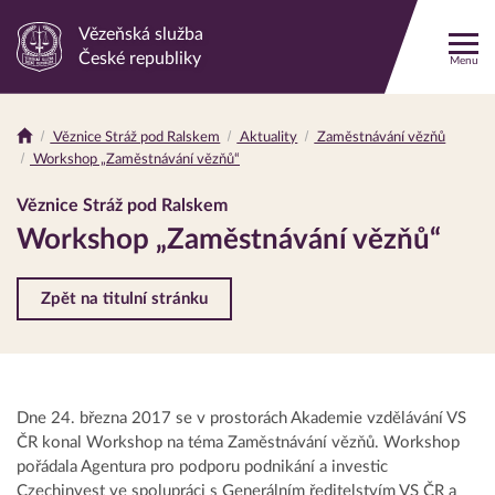
Vězeňská služba
Odkaz
České republiky
Menu
na
hlavní
stránku
Věznice Stráž pod Ralskem
Aktuality
Zaměstnávání vězňů
Drobečková
Workshop „Zaměstnávání vězňů“
navigace
Věznice Stráž pod Ralskem
Workshop „Zaměstnávání vězňů“
Zpět na titulní stránku
Dne 24. března 2017 se v prostorách Akademie vzdělávání VS
ČR konal Workshop na téma Zaměstnávání vězňů. Workshop
pořádala Agentura pro podporu podnikání a investic
Czechinvest ve spolupráci s Generálním ředitelstvím VS ČR a