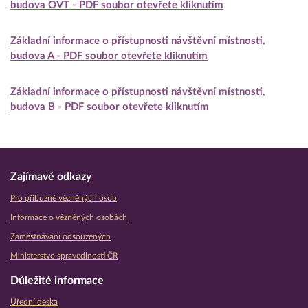
budova OVT - PDF soubor otevřete kliknutím
Základní informace o přístupnosti návštěvní místnosti,
budova A - PDF soubor otevřete kliknutím
Základní informace o přístupnosti návštěvní místnosti,
budova B - PDF soubor otevřete kliknutím
Zajímavé odkazy
Pro příbuzné vězněných osob
Informace o vězněných osobách
Zaměstnávání odsouzených
Ministerstvo spravedlnosti ČR
Důležité informace
Úřední deska