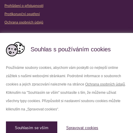
Prohlášení o přístupnosti
Protikorupční opatření
Ochrana osobních údajů
Partnerské vězeňské služby
Souhlas s používáním cookies
Používáme soubory cookies, abychom vám poskytli co nejlepší online
zážitek s našimi webovými stránkami. Podrobné informace o souborech
Platforma X
Instagram
cookies a jejich zpracování naleznete na stránce
Ochrana osobních údajů
.
Kliknutím na "Souhlasím se vším" souhlasíte s tím, že můžeme užívat
Facebook
Youtube
všechny typy cookies. Přizpůsobit si nastavení souboru cookies můžete
kliknutím na „Spravovat cookies“.
LinkedIn
Threads
Souhlasím se vším
Spravovat cookies
© 2026 Vězeňská služba České republiky /
Původní web