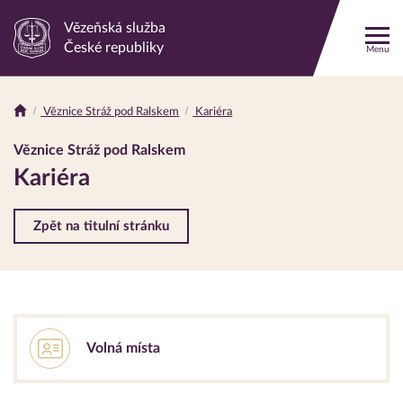
Vězeňská služba
Odkaz
České republiky
Menu
na
hlavní
stránku
Věznice Stráž pod Ralskem
Kariéra
Drobečková
navigace
Věznice Stráž pod Ralskem
Kariéra
Zpět na titulní stránku
Volná místa