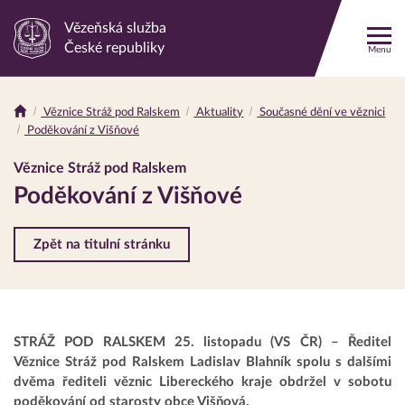
Vězeňská služba
Odkaz
České republiky
Menu
na
hlavní
stránku
Věznice Stráž pod Ralskem
Aktuality
Současné dění ve věznici
Drobečková
Poděkování z Višňové
navigace
Věznice Stráž pod Ralskem
Poděkování z Višňové
Zpět na titulní stránku
STRÁŽ POD RALSKEM 25. listopadu (VS ČR) – Ředitel
Věznice Stráž pod Ralskem Ladislav Blahník spolu s dalšími
dvěma řediteli věznic Libereckého kraje obdržel v sobotu
poděkování od starosty obce Višňová.