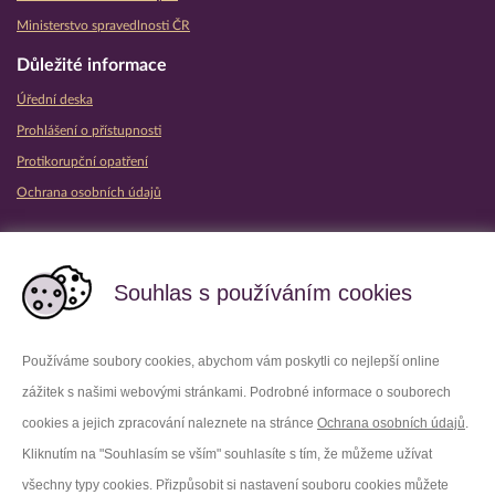
Ministerstvo spravedlnosti ČR
Důležité informace
Úřední deska
Prohlášení o přístupnosti
Protikorupční opatření
Ochrana osobních údajů
Partnerské vězeňské služby
Souhlas s používáním cookies
Používáme soubory cookies, abychom vám poskytli co nejlepší online
zážitek s našimi webovými stránkami. Podrobné informace o souborech
Platforma X
Instagram
cookies a jejich zpracování naleznete na stránce
Ochrana osobních údajů
.
Kliknutím na "Souhlasím se vším" souhlasíte s tím, že můžeme užívat
Facebook
Youtube
všechny typy cookies. Přizpůsobit si nastavení souboru cookies můžete