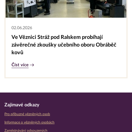
02.06.2026
Ve Věznici Stráž pod Ralskem probíhají
závěrečné zkoušky učebního oboru Obráběč
kovů
Číst více
Zajímavé odkazy
Pro příbuzné vězněných osob
Informace o vězněných osobách
Zaměstnávání odsouzených