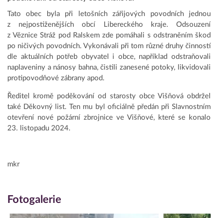
Tato obec byla při letošních zářijových povodních jednou
z nejpostiženějších obcí Libereckého kraje. Odsouzení
z Věznice Stráž pod Ralskem zde pomáhali s odstraněním škod
po ničivých povodních. Vykonávali při tom různé druhy činností
dle aktuálních potřeb obyvatel i obce, například odstraňovali
naplaveniny a nánosy bahna, čistili zanesené potoky, likvidovali
protipovodňové zábrany apod.
Ředitel kromě poděkování od starosty obce Višňová obdržel
také Děkovný list. Ten mu byl oficiálně předán při Slavnostním
otevření nové požární zbrojnice ve Višňové, které se konalo
23. listopadu 2024.
mkr
Fotogalerie