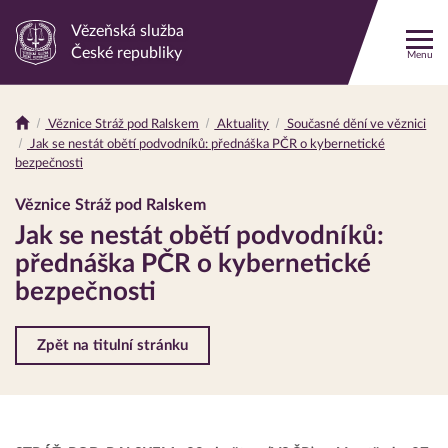
Vězeňská služba
Odkaz
České republiky
Menu
na
hlavní
stránku
Věznice Stráž pod Ralskem
Aktuality
Současné dění ve věznici
Drobečková
Jak se nestát obětí podvodníků: přednáška PČR o kybernetické
navigace
bezpečnosti
Věznice Stráž pod Ralskem
Jak se nestát obětí podvodníků:
přednáška PČR o kybernetické
bezpečnosti
Zpět na titulní stránku