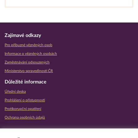
Zajímavé odkazy
Pro příbuzné vězněných osob
Informace o vězněných osobách
Zaměstnávání odsouzených
Ministerstvo spravedlnosti ČR
Důležité informace
Úřední deska
Prohlášení o přístupnosti
Protikorupční opatření
Ochrana osobních údajů
Partnerské vězeňské služby