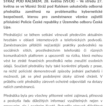
STRÁŽ POD RALSKEM, 28. května (VS ČR) – Ve středu 27.
května se ve Věznici Stráž pod Ralskem uskutečnila odborná
přednáška zaměřená na problematiku kybernetické
bezpečnosti, kterou pro zaměstnance věznice zajistili
příslušníci Policie České republiky z Územního odboru Česká
Lípa.
Přednášející se během setkání věnovali především aktuálním
hrozbám v oblasti internetových a telefonických podvodů.
Zaměstnancům přiblížili nejčastější praktiky podvodníků na
sociálních sítích, prostřednictvím telefonátů či různých
komunikačních platforem a upozornili na rizika, která mohou
vést ke ztrátě finančních prostředků nebo zneužití osobních
údajů. Součástí přednášky byly také konkrétní případy z praxe,
na nichž policisté demonstrovali způsoby jednání pachatelů i
možnosti, jak se před podobnými útoky účinně chránit. V
průběhu celé přednášky zároveň ochotně odpovídali na dotazy
našich zaměstnanců.
Přednáška byla pro všechny přítomné velmi zajímavá, přínosná
a poskytla řadu důležitých informací využitelných nejen v