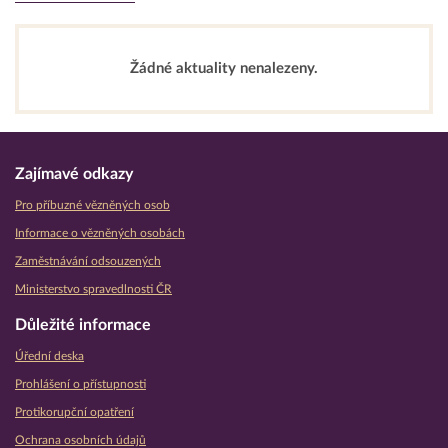
Žádné aktuality nenalezeny.
Zajímavé odkazy
Pro příbuzné vězněných osob
Informace o vězněných osobách
Zaměstnávání odsouzených
Ministerstvo spravedlnosti ČR
Důležité informace
Úřední deska
Prohlášení o přístupnosti
Protikorupční opatření
Ochrana osobních údajů