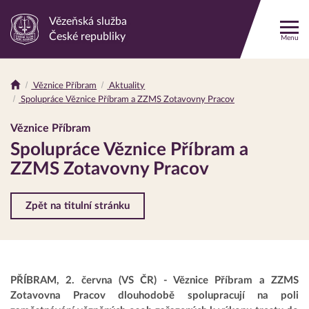
Vězeňská služba
Odkaz
České republiky
Menu
na
hlavní
stránku
Věznice Příbram
Aktuality
Drobečková
Spolupráce Věznice Příbram a ZZMS Zotavovny Pracov
navigace
Věznice Příbram
Spolupráce Věznice Příbram a
ZZMS Zotavovny Pracov
Zpět na titulní stránku
PŘÍBRAM, 2. června (VS ČR) - Věznice Příbram a ZZMS
Zotavovna Pracov dlouhodobě spolupracují na poli