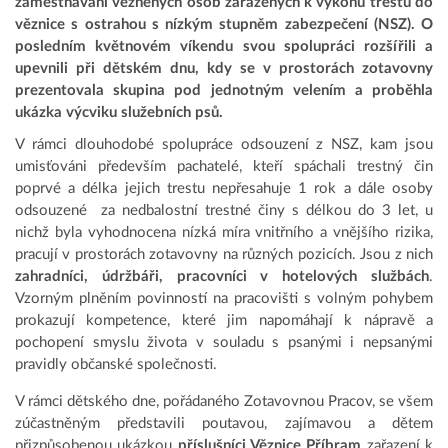
zaměstnávání vězněných osob zařazených k výkonu trestu do
věznice s ostrahou s nízkým stupněm zabezpečení (NSZ). O
posledním květnovém víkendu svou spolupráci rozšířili a
upevnili při dětském dnu, kdy se v prostorách zotavovny
prezentovala skupina pod jednotným velením a proběhla
ukázka výcviku služebních psů.
V rámci dlouhodobé spolupráce odsouzení z NSZ, kam jsou
umisťováni především pachatelé, kteří spáchali trestný čin
poprvé a délka jejich trestu nepřesahuje 1 rok a dále osoby
odsouzené za nedbalostní trestné činy s délkou do 3 let, u
nichž byla vyhodnocena nízká míra vnitřního a vnějšího rizika,
pracují v prostorách zotavovny na různých pozicích. Jsou z nich
zahradníci, údržbáři, pracovníci v hotelových službách
.
Vzorným plněním povinností na pracovišti s volným pohybem
prokazují kompetence, které jim napomáhají k nápravě a
pochopení smyslu života v souladu s psanými i nepsanými
pravidly občanské společnosti.
V rámci dětského dne, pořádaného Zotavovnou Pracov, se všem
zúčastněným představili poutavou, zajímavou a dětem
přizpůsobenou ukázkou
příslušníci Věznice Příbram
zařazení k