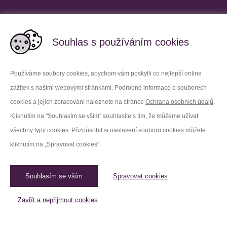
Partnerské vězeňské služby
Souhlas s používáním cookies
Používáme soubory cookies, abychom vám poskytli co nejlepší online
zážitek s našimi webovými stránkami. Podrobné informace o souborech
Platforma X
Instagram
cookies a jejich zpracování naleznete na stránce
Ochrana osobních údajů
.
Kliknutím na "Souhlasím se vším" souhlasíte s tím, že můžeme užívat
Facebook
Youtube
všechny typy cookies. Přizpůsobit si nastavení souboru cookies můžete
kliknutím na „Spravovat cookies“.
LinkedIn
Threads
Souhlasím se vším
Spravovat cookies
© 2026 Vězeňská služba České republiky /
Původní web
Spravovat cookies
Zavřít a nepřijmout cookies
Created by