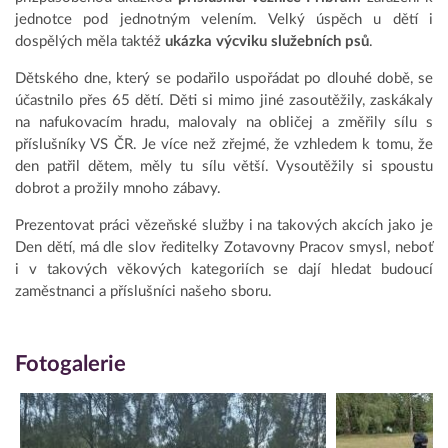
jednotce pod jednotným velením. Velký úspěch u dětí i
dospělých měla taktéž
ukázka výcviku služebních psů
.
Dětského dne, který se podařilo uspořádat po dlouhé době, se
účastnilo přes 65 dětí. Děti si mimo jiné zasoutěžily, zaskákaly
na nafukovacím hradu, malovaly na obličej a změřily sílu s
příslušníky VS ČR. Je více než zřejmé, že vzhledem k tomu, že
den patřil dětem, měly tu sílu větší. Vysoutěžily si spoustu
dobrot a prožily mnoho zábavy.
Prezentovat práci vězeňské služby i na takových akcích jako je
Den dětí, má dle slov ředitelky Zotavovny Pracov smysl, neboť
i v takových věkových kategoriích se dají hledat budoucí
zaměstnanci a příslušníci našeho sboru.
Fotogalerie