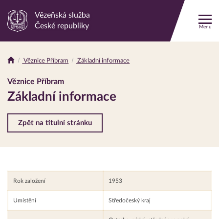
Vězeňská služba
Odkaz
České republiky
Menu
na
hlavní
stránku
Věznice Příbram
Základní informace
Drobečková
navigace
Věznice Příbram
Základní informace
Zpět na titulní stránku
Rok založení
1953
Umístění
Středočeský kraj