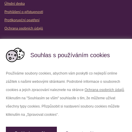
Úřední deska
Prohlášení o přístupnosti
Protikorupční opatření
Ochrana osobních údajů
Partnerské vězeňské služby
Souhlas s používáním cookies
Používáme soubory cookies, abychom vám poskytli co nejlepší online
zážitek s našimi webovými stránkami. Podrobné informace o souborech
Platforma X
Instagram
cookies a jejich zpracování naleznete na stránce
Ochrana osobních údajů
.
Kliknutím na "Souhlasím se vším" souhlasíte s tím, že můžeme užívat
Facebook
Youtube
všechny typy cookies. Přizpůsobit si nastavení souboru cookies můžete
kliknutím na „Spravovat cookies“.
LinkedIn
Threads