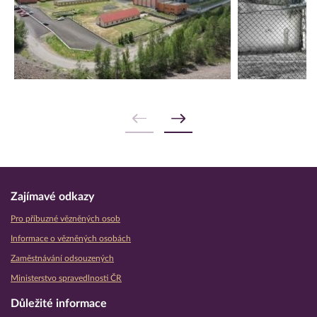
Zajímavé odkazy
Pro příbuzné vězněných osob
Informace o vězněných osobách
Zaměstnávání odsouzených
Ministerstvo spravedlnosti ČR
Důležité informace