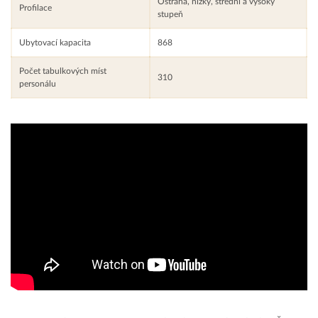
Ostraha, nízký, střední a vysoký
Profilace
stupeň
Ubytovací kapacita
868
Počet tabulkových míst
310
personálu