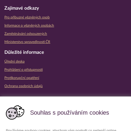
Zajímavé odkazy
Pro příbuzné vězněných osob
Informace o vězněných osobách
Zaměstnávání odsouzených
Ministerstvo spravedlnosti ČR
Důležité informace
Úřední deska
Prohlášení o přístupnosti
Protikorupční opatření
Ochrana osobních údajů
Partnerské vězeňské služby
Souhlas s používáním cookies
Používáme soubory cookies, abychom vám poskytli co nejlepší online