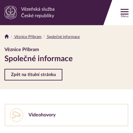
Vězeňská služba
Odkaz
České republiky
Menu
na
hlavní
stránku
Věznice Příbram
Společné informace
Drobečková
navigace
Věznice Příbram
Společné informace
Zpět na titulní stránku
Videohovory